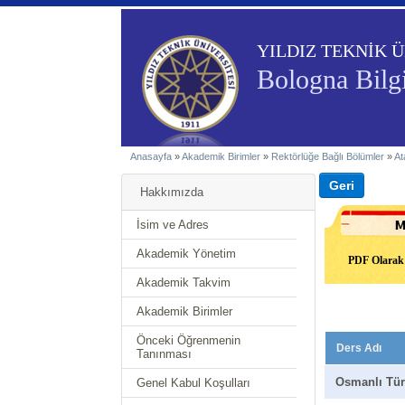
YILDIZ TEKNİK Ü
Bologna Bilgi
Anasayfa
»
Akademik Birimler
»
Rektörlüğe Bağlı Bölümler
»
At
Hakkımızda
İsim ve Adres
Akademik Yönetim
PDF Olarak 
Akademik Takvim
Akademik Birimler
Önceki Öğrenmenin
Ders Adı
Tanınması
Osmanlı Tür
Genel Kabul Koşulları