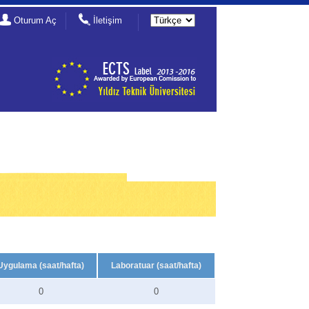
Oturum Aç
İletişim
Uygulama (saat/hafta)
Laboratuar (saat/hafta)
0
0