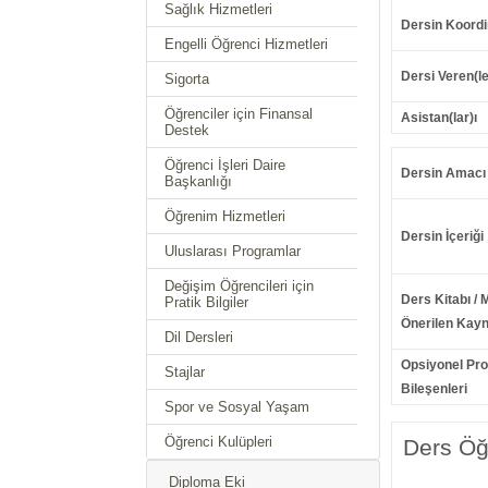
Sağlık Hizmetleri
Dersin Koordi
Engelli Öğrenci Hizmetleri
Dersi Veren(le
Sigorta
Öğrenciler için Finansal
Asistan(lar)ı
Destek
Öğrenci İşleri Daire
Dersin Amacı
Başkanlığı
Öğrenim Hizmetleri
Dersin İçeriği
Uluslarası Programlar
Değişim Öğrencileri için
Ders Kitabı / 
Pratik Bilgiler
Önerilen Kayn
Dil Dersleri
Opsiyonel Pr
Stajlar
Bileşenleri
Spor ve Sosyal Yaşam
Öğrenci Kulüpleri
Ders Öğr
Diploma Eki