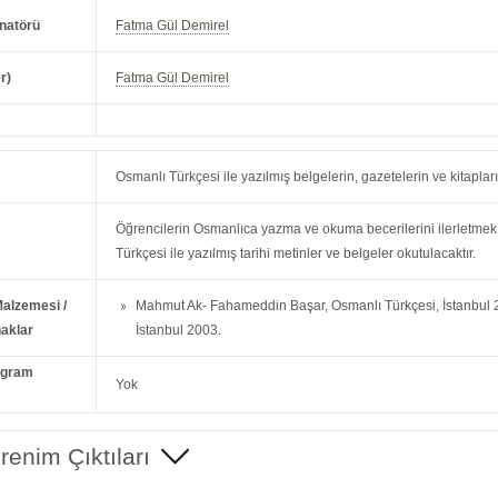
natörü
Fatma Gül Demirel
r)
Fatma Gül Demirel
Osmanlı Türkçesi ile yazılmış belgelerin, gazetelerin ve kitap
Öğrencilerin Osmanlıca yazma ve okuma becerilerini ilerletme
Türkçesi ile yazılmış tarihi metinler ve belgeler okutulacaktır.
Malzemesi /
Mahmut Ak- Fahameddin Başar, Osmanlı Türkçesi, İstanbul 2
aklar
İstanbul 2003.
ogram
Yok
enim Çıktıları