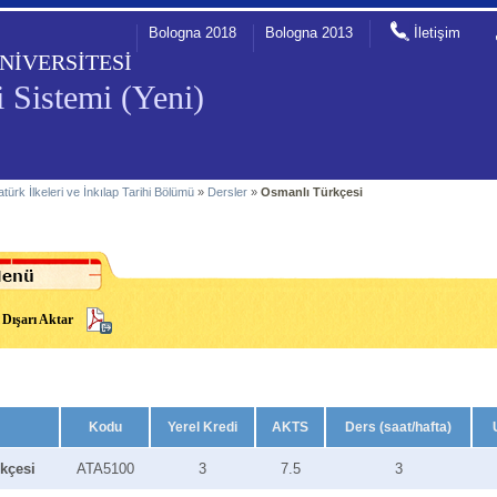
Bologna 2018
Bologna 2013
İletişim
NİVERSİTESİ
 Sistemi (Yeni)
atürk İlkeleri ve İnkılap Tarihi Bölümü
»
Dersler
»
Osmanlı Türkçesi
Dışarı Aktar
Kodu
Yerel Kredi
AKTS
Ders (saat/hafta)
kçesi
ATA5100
3
7.5
3