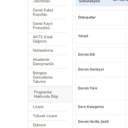
Tanınması
Simülasyon
Genel Kabul
Koşulları
Önkoşullar
Genel Kayıt
Prosedürü
Yarıyıl
AKTS Kredi
Dağılımı
Notlandırma
Dersin Dili
Akademik
Danışmanlık
Dersin Seviyesi
Bologna
Güncelleme
Takvimi
Dersin Türü
Programlar
Hakkında Bilgi
Lisans
Ders Kategorisi
Yüksek Lisans
Dersin Veriliş Şekli
Doktora