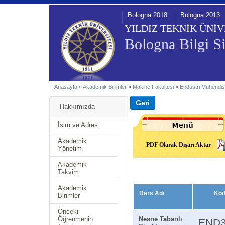
Bologna 2018
Bologna 2013
YILDIZ TEKNİK ÜNİV
Bologna Bilgi Si
Anasayfa
»
Akademik Birimler
»
Makine Fakültesi
»
Endüstri Mühendis
Hakkımızda
İsim ve Adres
Akademik
PDF Olarak Dışarı Aktar
Yönetim
Akademik
Takvim
Akademik
Ders Adı
Ko
Birimler
Önceki
Öğrenmenin
Nesne Tabanlı
END3