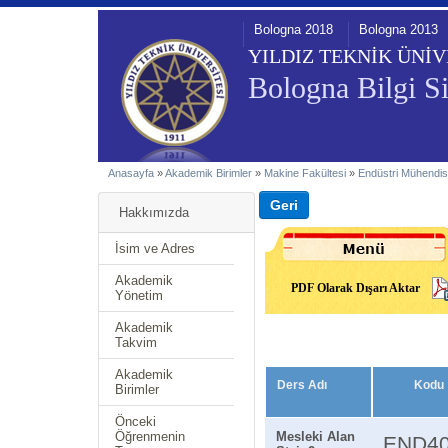
Bologna 2018
Bologna 2013
YILDIZ TEKNİK ÜNİV
Bologna Bilgi Si
Anasayfa
»
Akademik Birimler
»
Makine Fakültesi
»
Endüstri Mühendis
Hakkımızda
İsim ve Adres
Akademik
PDF Olarak Dışarı Aktar
Yönetim
Akademik
Takvim
Akademik
Ders Adı
Kodu
Birimler
Önceki
Öğrenmenin
Mesleki Alan
END4