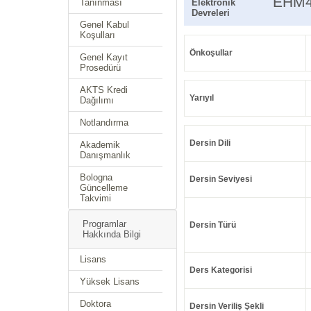
EHM4
Tanınması
Elektronik
Devreleri
Genel Kabul
Koşulları
Önkoşullar
Genel Kayıt
Prosedürü
AKTS Kredi
Yarıyıl
Dağılımı
Notlandırma
Dersin Dili
Akademik
Danışmanlık
Bologna
Dersin Seviyesi
Güncelleme
Takvimi
Programlar
Dersin Türü
Hakkında Bilgi
Lisans
Ders Kategorisi
Yüksek Lisans
Doktora
Dersin Veriliş Şekli