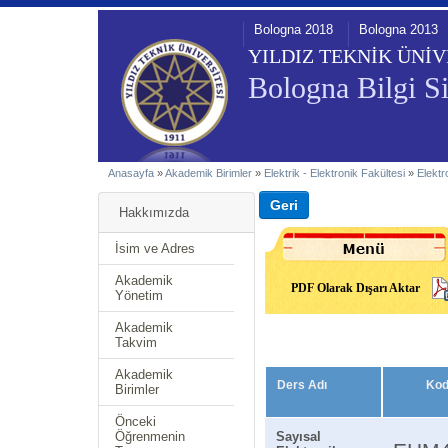
Bologna 2018
Bologna 2013
YILDIZ TEKNİK ÜNİV
Bologna Bilgi Si
Anasayfa
»
Akademik Birimler
»
Elektrik - Elektronik Fakültesi
»
Elektr
Hakkımızda
İsim ve Adres
Akademik
PDF Olarak Dışarı Aktar
Yönetim
Akademik
Takvim
Akademik
Ders Adı
Ko
Birimler
Önceki
Öğrenmenin
Sayısal