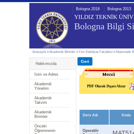
Bologna 2018
Bologna 2013
YILDIZ TEKNİK ÜNİV
Bologna Bilgi Si
Anasayfa
»
Akademik Birimler
»
Fen-Edebiyat Fakültesi
»
Matematik 
Hakkımızda
İsim ve Adres
Akademik
PDF Olarak Dışarı Aktar
Yönetim
Akademik
Takvim
Akademik
Ders Adı
Kodu
Birimler
Önceki
Öğrenmenin
Operatör
MAT51