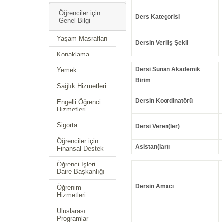
Öğrenciler için
Ders Kategorisi
Genel Bilgi
Yaşam Masrafları
Dersin Veriliş Şekli
Konaklama
Dersi Sunan Akademik
Yemek
Birim
Sağlık Hizmetleri
Dersin Koordinatörü
Engelli Öğrenci
Hizmetleri
Sigorta
Dersi Veren(ler)
Öğrenciler için
Asistan(lar)ı
Finansal Destek
Öğrenci İşleri
Daire Başkanlığı
Dersin Amacı
Öğrenim
Hizmetleri
Uluslarası
Programlar