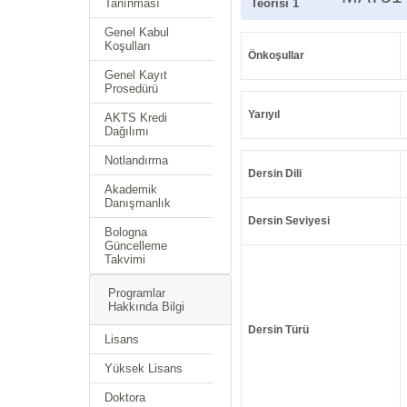
Tanınması
Teorisi 1
Genel Kabul
Koşulları
Önkoşullar
Genel Kayıt
Prosedürü
Yarıyıl
AKTS Kredi
Dağılımı
Notlandırma
Dersin Dili
Akademik
Danışmanlık
Dersin Seviyesi
Bologna
Güncelleme
Takvimi
Programlar
Hakkında Bilgi
Dersin Türü
Lisans
Yüksek Lisans
Doktora