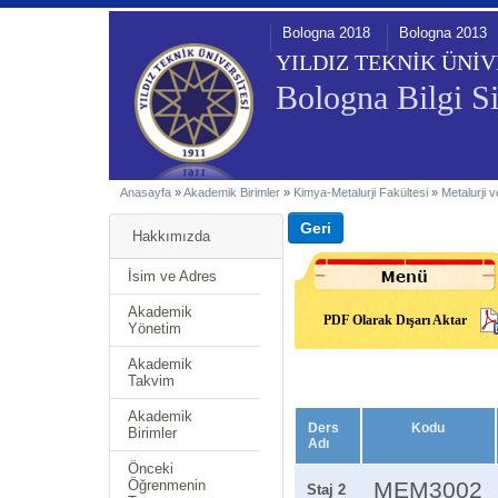
Bologna 2018
Bologna 2013
YILDIZ TEKNİK ÜNİV
Bologna Bilgi Si
Anasayfa
»
Akademik Birimler
»
Kimya-Metalurji Fakültesi
»
Metalurji 
Hakkımızda
İsim ve Adres
Akademik
PDF Olarak Dışarı Aktar
Yönetim
Akademik
Takvim
Akademik
Ders
Kodu
Birimler
Adı
Önceki
Öğrenmenin
MEM3002
Staj 2