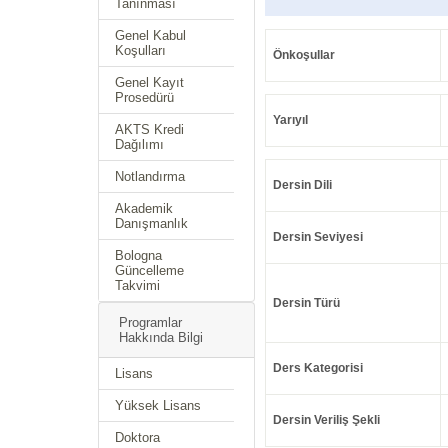
Tanınması
Genel Kabul
Koşulları
Önkoşullar
Genel Kayıt
Prosedürü
Yarıyıl
AKTS Kredi
Dağılımı
Notlandırma
Dersin Dili
Akademik
Danışmanlık
Dersin Seviyesi
Bologna
Güncelleme
Takvimi
Dersin Türü
Programlar
Hakkında Bilgi
Ders Kategorisi
Lisans
Yüksek Lisans
Dersin Veriliş Şekli
Doktora