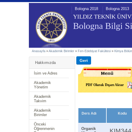
Bologna 2018
Bologna 2013
YILDIZ TEKNİK ÜNİV
Bologna Bilgi Si
Anasayfa
»
Akademik Birimler
»
Fen-Edebiyat Fakültesi
»
Kimya Bölü
Hakkımızda
İsim ve Adres
Akademik
PDF Olarak Dışarı Aktar
Yönetim
Akademik
Takvim
Akademik
Ders Adı
Kodu
Birimler
Önceki
Öğrenmenin
Organik
KIM344