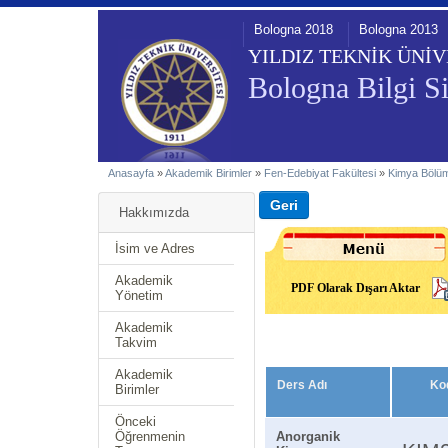
Bologna 2018
Bologna 2013
YILDIZ TEKNİK ÜNİV
Bologna Bilgi Si
Anasayfa
»
Akademik Birimler
»
Fen-Edebiyat Fakültesi
»
Kimya Bölü
Hakkımızda
İsim ve Adres
Akademik
PDF Olarak Dışarı Aktar
Yönetim
Akademik
Takvim
Akademik
Ders Adı
Ko
Birimler
Önceki
Öğrenmenin
Anorganik