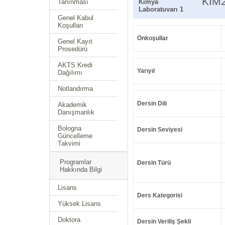
KIM
Tanınması
Kimya
Laboratuvarı 1
Genel Kabul
Koşulları
Önkoşullar
Genel Kayıt
Prosedürü
AKTS Kredi
Yarıyıl
Dağılımı
Notlandırma
Dersin Dili
Akademik
Danışmanlık
Bologna
Dersin Seviyesi
Güncelleme
Takvimi
Programlar
Dersin Türü
Hakkında Bilgi
Lisans
Ders Kategorisi
Yüksek Lisans
Doktora
Dersin Veriliş Şekli