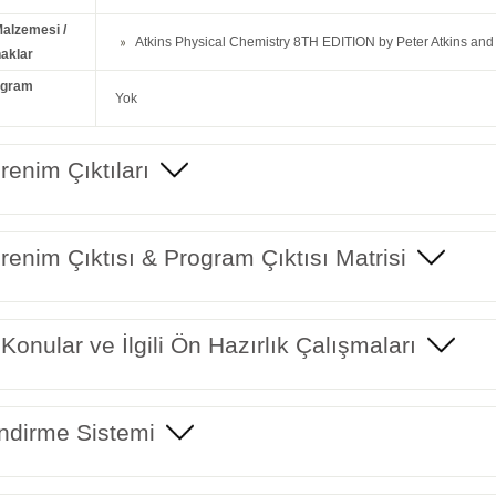
Malzemesi /
Atkins Physical Chemistry 8TH EDITION by Peter Atkins and
aklar
ogram
Yok
enim Çıktıları
enim Çıktısı & Program Çıktısı Matrisi
 Konular ve İlgili Ön Hazırlık Çalışmaları
ndirme Sistemi