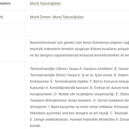
natörü
Murat Topuzoğulları
r)
Murat Özmen
,
Murat Topuzoğulları
Biyomühendisler için gerekli olan temel fizikokimya bilgisini sa
biyolojik sistemlerin temelini oluşturan fiziksel kuralların anla
ve faz dengesi uygulamalarıyla kimyasal termodinamikler ve kimya
Termodinamiğin Sıfırıncı Yasası A. Gazların özellikleri. B. Gazlar
Termodinamiğin Birinci Yasası A. İş ve ısı. İçsel enerji. B. Sistem
fonksiyonlar. E. Termodinamik ilişkiler. F. Birinci Kanunun kim
Kanunları A. Kendiliğindenlik kavramı. B. Entropi bir durum fonks
hesaplamaları. D. Mutlak sıfır sıcaklığının ulaşılmazlığı. E. Gibbs 
Yasaların Birleştirilmesi: temel denklem. G. Saf bir maddenin ki
dönüşümü. I. Basit karışımlar ve kısmi molar miktarlar. Kimyasal
Aktiviteler açısından asit-baz dengesi ve pH ölçeği. C. Biyoloji
E. Denge elektrokimyası. Hareket Halindeki Moleküller A. Duvar
kinetik.