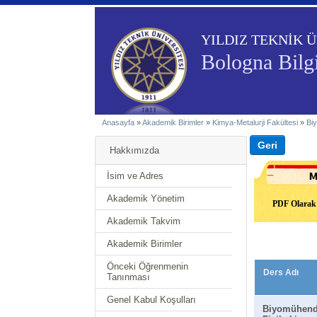
YILDIZ TEKNİK Ü
Bologna Bilgi
Anasayfa
»
Akademik Birimler
»
Kimya-Metalurji Fakültesi
»
Bi
Hakkımızda
İsim ve Adres
Akademik Yönetim
PDF Olarak 
Akademik Takvim
Akademik Birimler
Önceki Öğrenmenin
Ders Adı
Tanınması
Genel Kabul Koşulları
Biyomühendi