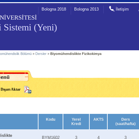
Bologna 2018
Bologna 2013
İletişim
NİVERSİTESİ
 Sistemi (Yeni)
yomühendislik Bölümü
»
Dersler
»
Biyomühendislikte Fizikokimya
Dışarı Aktar
Kodu
Yerel
AKTS
Ders
Kredi
(saat/hafta)
slikte
BYM1602
3
4
3