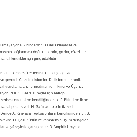
ğlamaya yönelik bir derstir. Bu ders kimyasal ve
şılmasının sağlanması doğrultusunda, gazlar, çözeltiler
sal kinetikler için giriş odaklıdır.
ın kinetik-moleküler teorisi. C. Gerçek gazlar.
 ve çevresi. C. İzole sistemler. D. İlk termodinamik
yasal uygulamaları. Termodinamiğin İkinci ve Üçüncü
iyonudur. C. Belirli süreçler için entropi
serbest enerjisi ve kendiliğindenlik. F. Birinci ve İkinci
myasal potansiyeli. H. Saf maddelerin fiziksel
 Denge A. Kimyasal reaksiyonların kendiliğindenliği. B.
k aktivite. D. Çözünürlük ve kompleks oluşum dengeleri.
lar ve yüzeylerle çarpışmalar. B. Ampirik kimyasal