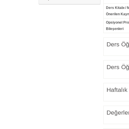
Ders Kitabı / 
Önerilen Kayn
Opsiyonel Pr
Bileşenleri
Ders Öğr
Ders Öğr
Haftalık
Değerle