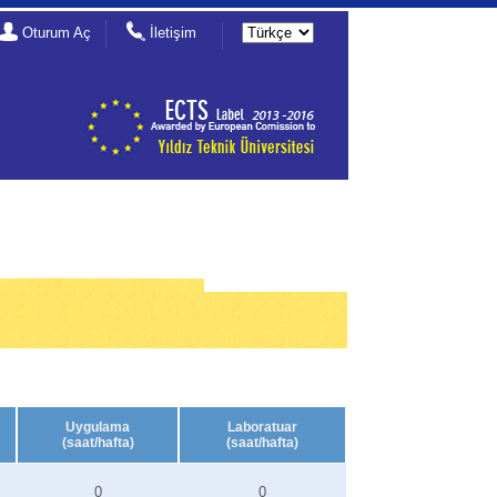
Oturum Aç
İletişim
Uygulama
Laboratuar
(saat/hafta)
(saat/hafta)
0
0