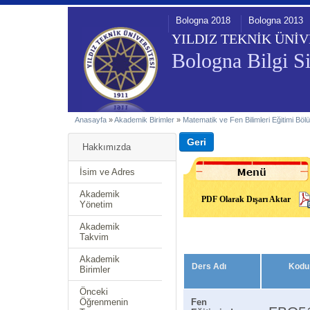
Bologna 2018
Bologna 2013
YILDIZ TEKNİK ÜNİV
Bologna Bilgi Si
Anasayfa
»
Akademik Birimler
»
Matematik ve Fen Bilimleri Eğitimi Bö
Hakkımızda
İsim ve Adres
Akademik
PDF Olarak Dışarı Aktar
Yönetim
Akademik
Takvim
Akademik
Ders Adı
Kodu
Birimler
Önceki
Öğrenmenin
Fen