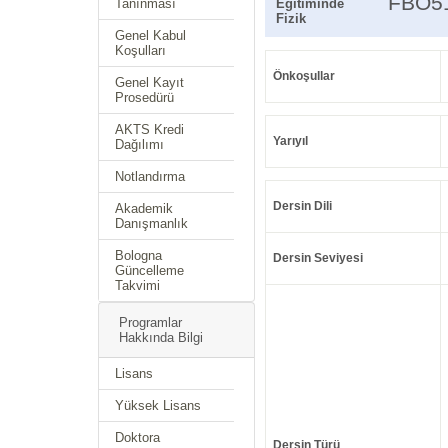
FBO5
Tanınması
Eğitiminde
Fizik
Genel Kabul
Koşulları
Önkoşullar
Genel Kayıt
Prosedürü
AKTS Kredi
Yarıyıl
Dağılımı
Notlandırma
Dersin Dili
Akademik
Danışmanlık
Bologna
Dersin Seviyesi
Güncelleme
Takvimi
Programlar
Hakkında Bilgi
Lisans
Yüksek Lisans
Doktora
Dersin Türü