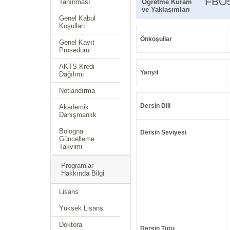
FBO
Tanınması
Öğretme Kuram
ve Yaklaşımları
Genel Kabul
Koşulları
Önkoşullar
Genel Kayıt
Prosedürü
AKTS Kredi
Yarıyıl
Dağılımı
Notlandırma
Dersin Dili
Akademik
Danışmanlık
Bologna
Dersin Seviyesi
Güncelleme
Takvimi
Programlar
Hakkında Bilgi
Lisans
Yüksek Lisans
Doktora
Dersin Türü