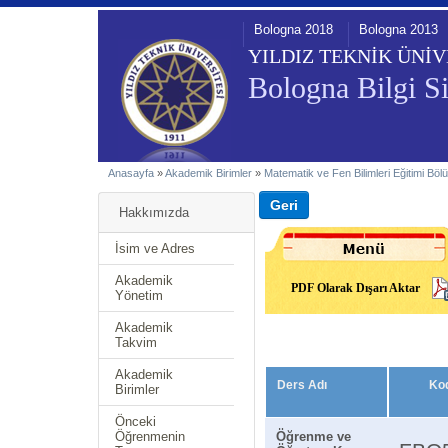
Bologna 2018
Bologna 2013
YILDIZ TEKNİK ÜNİV
Bologna Bilgi Si
Anasayfa
»
Akademik Birimler
»
Matematik ve Fen Bilimleri Eğitimi Bö
Hakkımızda
İsim ve Adres
Akademik
PDF Olarak Dışarı Aktar
Yönetim
Akademik
Takvim
Akademik
Ders Adı
Ko
Birimler
Önceki
Öğrenmenin
Öğrenme ve