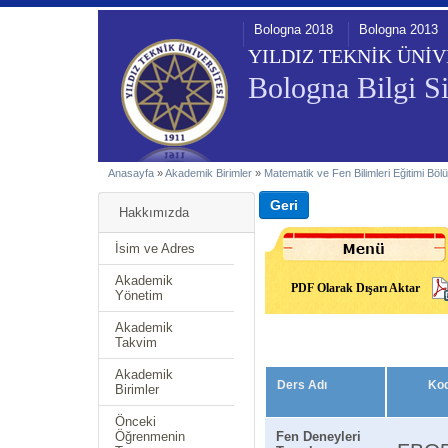
Bologna 2018
Bologna 2013
YILDIZ TEKNİK ÜNİV
Bologna Bilgi Si
Anasayfa
»
Akademik Birimler
»
Matematik ve Fen Bilimleri Eğitimi Bö
Hakkımızda
İsim ve Adres
Akademik
PDF Olarak Dışarı Aktar
Yönetim
Akademik
Takvim
Akademik
Ders Adı
Ko
Birimler
Önceki
Öğrenmenin
Fen Deneyleri