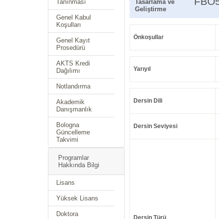
FBO
Tanınması
Tasarlama ve
Geliştirme
Genel Kabul
Koşulları
Önkoşullar
Genel Kayıt
Prosedürü
AKTS Kredi
Yarıyıl
Dağılımı
Notlandırma
Dersin Dili
Akademik
Danışmanlık
Bologna
Dersin Seviyesi
Güncelleme
Takvimi
Programlar
Hakkında Bilgi
Lisans
Yüksek Lisans
Doktora
Dersin Türü