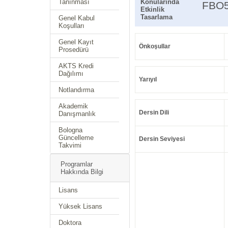
Tanınması
Konularında
FBO
Etkinlik
Tasarlama
Genel Kabul
Koşulları
Genel Kayıt
Önkoşullar
Prosedürü
AKTS Kredi
Dağılımı
Yarıyıl
Notlandırma
Akademik
Dersin Dili
Danışmanlık
Bologna
Güncelleme
Dersin Seviyesi
Takvimi
Programlar
Hakkında Bilgi
Lisans
Yüksek Lisans
Doktora