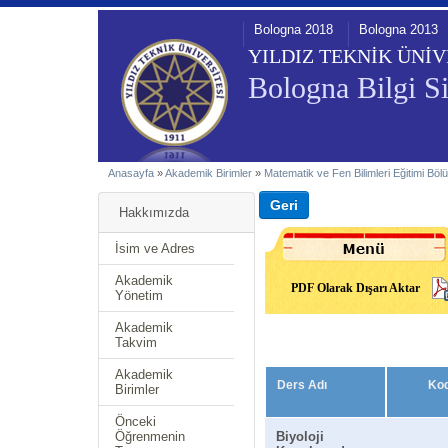
Bologna 2018
Bologna 2013
YILDIZ TEKNİK ÜNİV
Bologna Bilgi Si
Anasayfa
»
Akademik Birimler
»
Matematik ve Fen Bilimleri Eğitimi Bö
Hakkımızda
İsim ve Adres
Akademik
PDF Olarak Dışarı Aktar
Yönetim
Akademik
Takvim
Akademik
Ders Adı
Ko
Birimler
Önceki
Öğrenmenin
Biyoloji