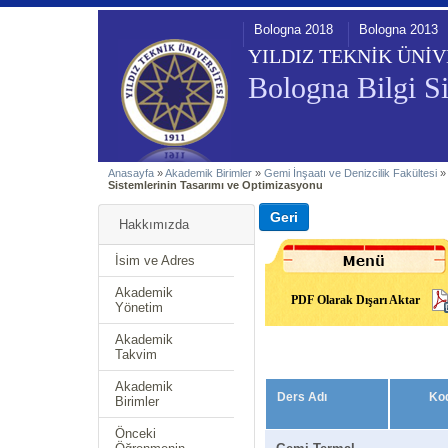
Bologna 2018
Bologna 2013
YILDIZ TEKNİK ÜNİV
Bologna Bilgi Si
Anasayfa
»
Akademik Birimler
»
Gemi İnşaatı ve Denizcilik Fakültesi
Sistemlerinin Tasarımı ve Optimizasyonu
Hakkımızda
İsim ve Adres
Akademik
PDF Olarak Dışarı Aktar
Yönetim
Akademik
Takvim
Akademik
Ders Adı
Ko
Birimler
Önceki