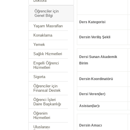
Doktora
Öğrenciler için
Genel Bilgi
Ders Kategorisi
Yaşam Masrafları
Konaklama
Dersin Veriliş Şekli
Yemek
Sağlık Hizmetleri
Dersi Sunan Akademik
Engelli Öğrenci
Birim
Hizmetleri
Sigorta
Dersin Koordinatörü
Öğrenciler için
Finansal Destek
Dersi Veren(ler)
Öğrenci İşleri
Daire Başkanlığı
Asistan(lar)ı
Öğrenim
Hizmetleri
Dersin Amacı
Uluslarası