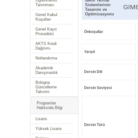
Öğrenmenin
Gemi Termal
Tanınması
Sistemlerinin
GIM
Tasarımı ve
Optimizasyonu
Genel Kabul
Koşulları
Genel Kayıt
Önkoşullar
Prosedürü
AKTS Kredi
Dağılımı
Yarıyıl
Notlandırma
Akademik
Dersin Dili
Danışmanlık
Bologna
Güncelleme
Dersin Seviyesi
Takvimi
Programlar
Hakkında Bilgi
Lisans
Dersin Türü
Yüksek Lisans