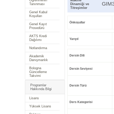
Öğrenmenin
Makine
GIM
Tanınması
Dinamiği ve
Titreşimler
Genel Kabul
Koşulları
Önkoşullar
Genel Kayıt
Prosedürü
AKTS Kredi
Yarıyıl
Dağılımı
Notlandırma
Dersin Dili
Akademik
Danışmanlık
Bologna
Dersin Seviyesi
Güncelleme
Takvimi
Programlar
Dersin Türü
Hakkında Bilgi
Lisans
Ders Kategorisi
Yüksek Lisans