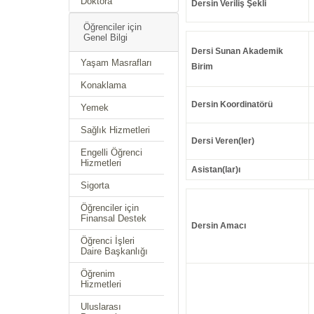
Doktora
Dersin Veriliş Şekli
Öğrenciler için
Genel Bilgi
Dersi Sunan Akademik
Yaşam Masrafları
Birim
Konaklama
Dersin Koordinatörü
Yemek
Sağlık Hizmetleri
Dersi Veren(ler)
Engelli Öğrenci
Hizmetleri
Asistan(lar)ı
Sigorta
Öğrenciler için
Finansal Destek
Dersin Amacı
Öğrenci İşleri
Daire Başkanlığı
Öğrenim
Hizmetleri
Uluslarası