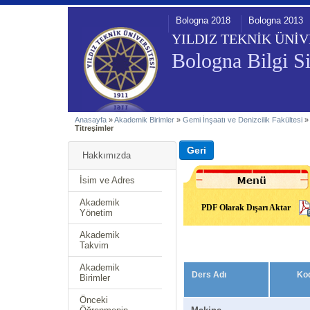
Bologna 2018
Bologna 2013
YILDIZ TEKNİK ÜNİV
Bologna Bilgi Si
Anasayfa
»
Akademik Birimler
»
Gemi İnşaatı ve Denizcilik Fakültesi
Titreşimler
Hakkımızda
İsim ve Adres
Akademik
PDF Olarak Dışarı Aktar
Yönetim
Akademik
Takvim
Akademik
Ders Adı
Ko
Birimler
Önceki