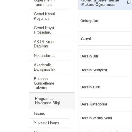
Öğrenmenin
Gömülü Sistemlerde
EH
Tanınması
Makine Öğrenmesi
Genel Kabul
Koşulları
Önkoşullar
Genel Kayıt
Prosedürü
Yarıyıl
AKTS Kredi
Dağılımı
Notlandırma
Dersin Dili
Akademik
Danışmanlık
Dersin Seviyesi
Bologna
Güncelleme
Dersin Türü
Takvimi
Programlar
Hakkında Bilgi
Ders Kategorisi
Lisans
Dersin Veriliş Şekli
Yüksek Lisans