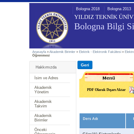
Bologna 2018
Bologna 2013
YILDIZ TEKNİK ÜNİV
Bologna Bilgi Si
Anasayfa
»
Akademik Birimler
»
Elektrik - Elektronik Fakültesi
»
Elektr
Öğrenmesi
Hakkımızda
İsim ve Adres
Akademik
PDF Olarak Dışarı Aktar
Yönetim
Akademik
Takvim
Akademik
Ders Adı
Birimler
Önceki