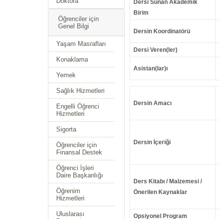
Doktora
Dersi Sunan Akademik
Birim
Öğrenciler için
Genel Bilgi
Dersin Koordinatörü
Yaşam Masrafları
Dersi Veren(ler)
Konaklama
Asistan(lar)ı
Yemek
Sağlık Hizmetleri
Dersin Amacı
Engelli Öğrenci
Hizmetleri
Sigorta
Dersin İçeriği
Öğrenciler için
Finansal Destek
Öğrenci İşleri
Daire Başkanlığı
Ders Kitabı / Malzemesi /
Öğrenim
Önerilen Kaynaklar
Hizmetleri
Uluslarası
Opsiyonel Program