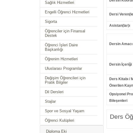
Dersin Koordi
Sağlık Hizmetleri
Engelli Öğrenci Hizmetleri
Dersi Veren(le
Sigorta
Asistan(lar)ı
Öğrenciler için Finansal
Destek
Dersin Amacı
Öğrenci İşleri Daire
Başkanlığı
Öğrenim Hizmetleri
Dersin İçeriği
Uluslarası Programlar
Değişim Öğrencileri için
Ders Kitabı / 
Pratik Bilgiler
Önerilen Kayn
Dil Dersleri
Opsiyonel Pr
Bileşenleri
Stajlar
Spor ve Sosyal Yaşam
Ders Öğr
Öğrenci Kulüpleri
Diploma Eki