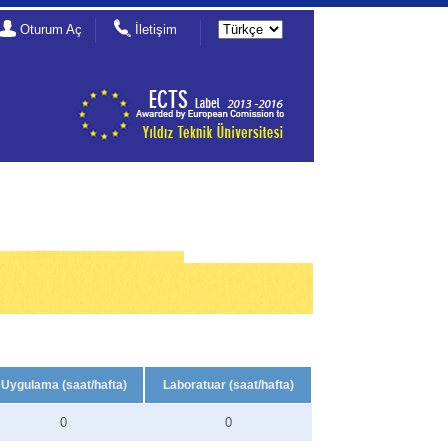
Oturum Aç
İletişim
Uygulama (saat/hafta)
Laboratuar (saat/hafta)
0
0