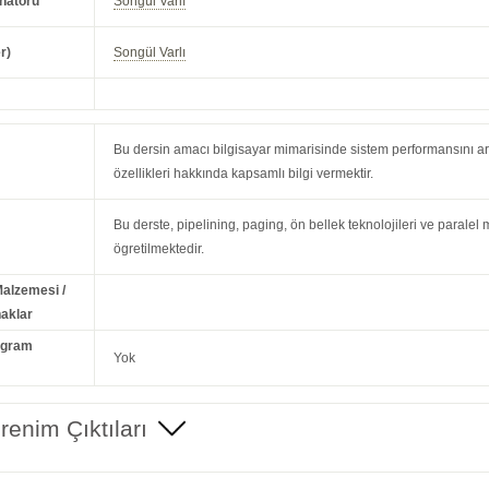
natörü
Songül Varlı
r)
Songül Varlı
Bu dersin amacı bilgisayar mimarisinde sistem performansını arttı
özellikleri hakkında kapsamlı bilgi vermektir.
Bu derste, pipelining, paging, ön bellek teknolojileri ve paralel
ögretilmektedir.
Malzemesi /
aklar
ogram
Yok
enim Çıktıları