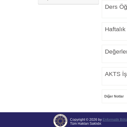
Ders Öğr
Haftalık
Değerle
AKTS İş
Diğer Notlar
Copyright © 2026 by
Enformatik Böl
Tüm Hakları Saklıdır.