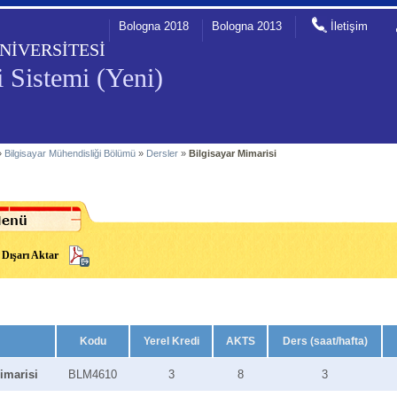
Bologna 2018
Bologna 2013
İletişim
NİVERSİTESİ
 Sistemi (Yeni)
»
Bilgisayar Mühendisliği Bölümü
»
Dersler
»
Bilgisayar Mimarisi
Dışarı Aktar
Kodu
Yerel Kredi
AKTS
Ders (saat/hafta)
imarisi
BLM4610
3
8
3