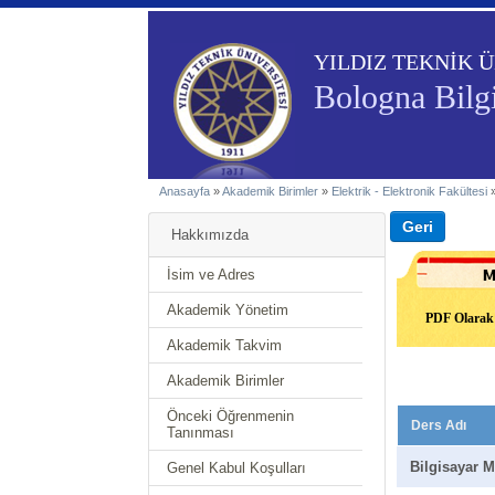
YILDIZ TEKNİK Ü
Bologna Bilgi
Anasayfa
»
Akademik Birimler
»
Elektrik - Elektronik Fakültesi
Hakkımızda
İsim ve Adres
Akademik Yönetim
PDF Olarak 
Akademik Takvim
Akademik Birimler
Önceki Öğrenmenin
Ders Adı
Tanınması
Bilgisayar M
Genel Kabul Koşulları