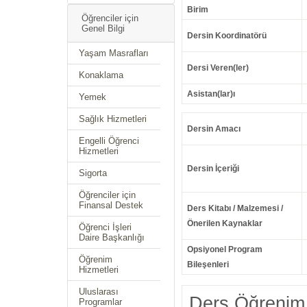
Birim
Öğrenciler için
Genel Bilgi
Dersin Koordinatörü
Yaşam Masrafları
Dersi Veren(ler)
Konaklama
Asistan(lar)ı
Yemek
Sağlık Hizmetleri
Dersin Amacı
Engelli Öğrenci
Hizmetleri
Dersin İçeriği
Sigorta
Öğrenciler için
Finansal Destek
Ders Kitabı / Malzemesi /
Önerilen Kaynaklar
Öğrenci İşleri
Daire Başkanlığı
Opsiyonel Program
Öğrenim
Bileşenleri
Hizmetleri
Uluslarası
Ders Öğrenim 
Programlar