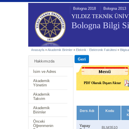
Bologna 2018
Bologna 2013
YILDIZ TEKNİK ÜNİV
Bologna Bilgi Si
Anasayfa
»
Akademik Birimler
»
Elektrik - Elektronik Fakültesi
»
Bilgis
Hakkımızda
İsim ve Adres
Akademik
PDF Olarak Dışarı Aktar
Yönetim
Akademik
Takvim
Akademik
Ders Adı
Kodu
Y
Birimler
K
Önceki
Öğrenmenin
Yapay
BLM3510