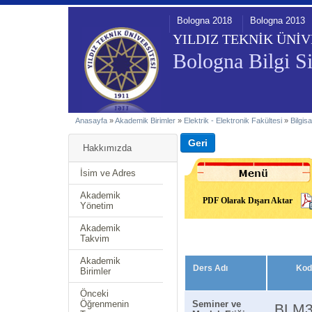
Bologna 2018
Bologna 2013
YILDIZ TEKNİK ÜNİV
Bologna Bilgi Si
Anasayfa
»
Akademik Birimler
»
Elektrik - Elektronik Fakültesi
»
Bilgis
Hakkımızda
İsim ve Adres
Akademik
PDF Olarak Dışarı Aktar
Yönetim
Akademik
Takvim
Akademik
Ders Adı
Kod
Birimler
Önceki
Öğrenmenin
Seminer ve
BLM3