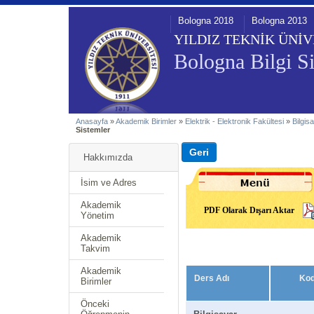
Bologna 2018
Bologna 2013
YILDIZ TEKNİK ÜNİV
Bologna Bilgi Si
Anasayfa
»
Akademik Birimler
»
Elektrik - Elektronik Fakültesi
»
Bilgis
Sistemler
Hakkımızda
İsim ve Adres
Akademik
PDF Olarak Dışarı Aktar
Yönetim
Akademik
Takvim
Akademik
Ders Adı
Ko
Birimler
Önceki