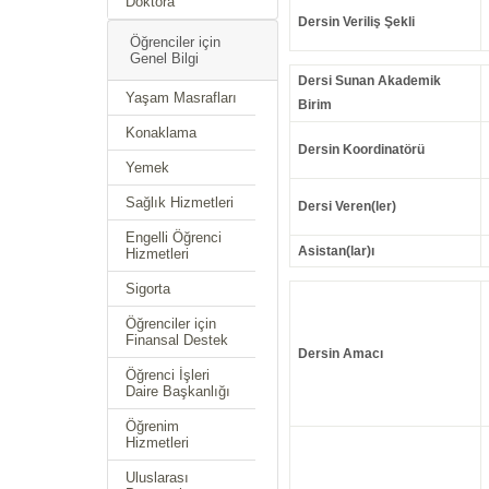
Doktora
Dersin Veriliş Şekli
Öğrenciler için
Genel Bilgi
Dersi Sunan Akademik
Yaşam Masrafları
Birim
Konaklama
Dersin Koordinatörü
Yemek
Sağlık Hizmetleri
Dersi Veren(ler)
Engelli Öğrenci
Asistan(lar)ı
Hizmetleri
Sigorta
Öğrenciler için
Finansal Destek
Dersin Amacı
Öğrenci İşleri
Daire Başkanlığı
Öğrenim
Hizmetleri
Uluslarası