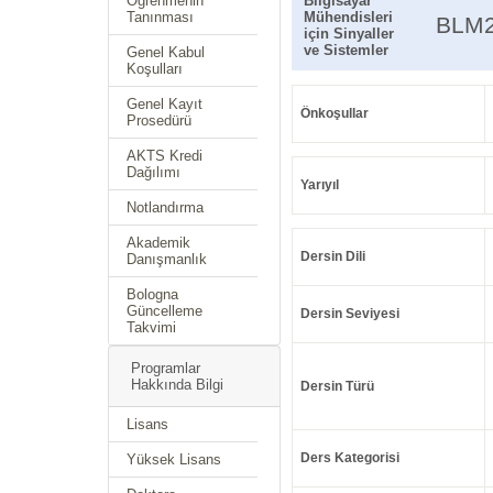
Öğrenmenin
Bilgisayar
Tanınması
Mühendisleri
BLM
için Sinyaller
ve Sistemler
Genel Kabul
Koşulları
Genel Kayıt
Önkoşullar
Prosedürü
AKTS Kredi
Dağılımı
Yarıyıl
Notlandırma
Akademik
Dersin Dili
Danışmanlık
Bologna
Güncelleme
Dersin Seviyesi
Takvimi
Programlar
Hakkında Bilgi
Dersin Türü
Lisans
Ders Kategorisi
Yüksek Lisans