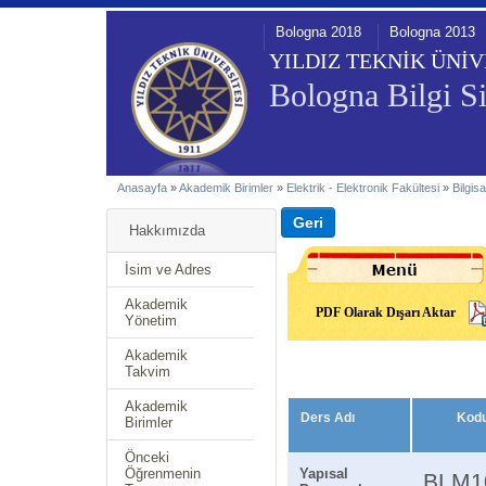
Bologna 2018
Bologna 2013
YILDIZ TEKNİK ÜNİV
Bologna Bilgi Si
Anasayfa
»
Akademik Birimler
»
Elektrik - Elektronik Fakültesi
»
Bilgis
Hakkımızda
İsim ve Adres
Akademik
PDF Olarak Dışarı Aktar
Yönetim
Akademik
Takvim
Akademik
Ders Adı
Kod
Birimler
Önceki
Öğrenmenin
Yapısal
BLM1