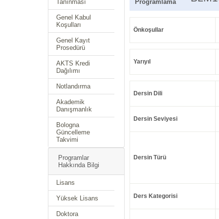
Tanınması
Programlama
Genel Kabul
Koşulları
Önkoşullar
Genel Kayıt
Prosedürü
Yarıyıl
AKTS Kredi
Dağılımı
Notlandırma
Dersin Dili
Akademik
Danışmanlık
Dersin Seviyesi
Bologna
Güncelleme
Takvimi
Programlar
Dersin Türü
Hakkında Bilgi
Lisans
Ders Kategorisi
Yüksek Lisans
Doktora