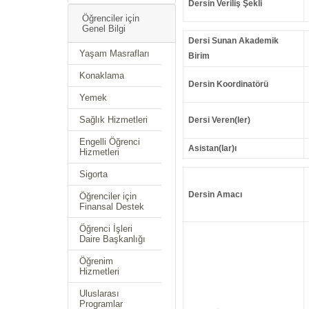
Dersin Veriliş Şekli
Öğrenciler için
Genel Bilgi
Dersi Sunan Akademik
Yaşam Masrafları
Birim
Konaklama
Dersin Koordinatörü
Yemek
Sağlık Hizmetleri
Dersi Veren(ler)
Engelli Öğrenci
Asistan(lar)ı
Hizmetleri
Sigorta
Dersin Amacı
Öğrenciler için
Finansal Destek
Öğrenci İşleri
Daire Başkanlığı
Öğrenim
Hizmetleri
Uluslarası
Programlar