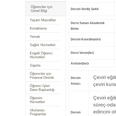
Öğrenciler için
Dersin Veriliş Şekli
Genel Bilgi
Yaşam Masrafları
Dersi Sunan Akademik
Konaklama
Birim
Yemek
Dersin Koordinatörü
Sağlık Hizmetleri
Dersi Veren(ler)
Engelli Öğrenci
Hizmetleri
Asistan(lar)ı
Sigorta
Öğrenciler için
Çeviri eği
Finansal Destek
Dersin
çeviri kura
Amacı
Öğrenci İşleri
Daire Başkanlığı
Çeviri eği
Öğrenim
Hizmetleri
süreç-odak
Uluslarası
edincini ol
Dersin
Programlar