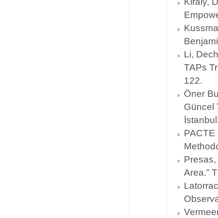
Kiraly, 
Empower
Kussmaul
Benjami
Li, Dech
TAPs Tra
122.
Öner Bul
Güncel 
İstanbul
PACTE G
Methodo
Presas, 
Area.” T
Latorrac
Observat
Vermeer