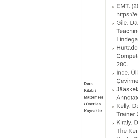
EMT. (2
https:/
Gile, Da
Teaching
Lindega
Hurtado 
Compete
280.
İnce, Ül
Çevirmen
Ders
Jääskelä
Kitabı /
Annotate
Malzemesi
/ Önerilen
Kelly, D
Kaynaklar
Trainer
Kiraly,
The Kent