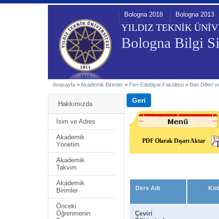
Bologna 2018
Bologna 2013
YILDIZ TEKNİK ÜNİV
Bologna Bilgi Si
Anasayfa
»
Akademik Birimler
»
Fen-Edebiyat Fakültesi
»
Batı Dilleri
Hakkımızda
İsim ve Adres
Akademik
PDF Olarak Dışarı Aktar
Yönetim
Akademik
Takvim
Akademik
Ders Adı
Ko
Birimler
Önceki
Öğrenmenin
Çeviri