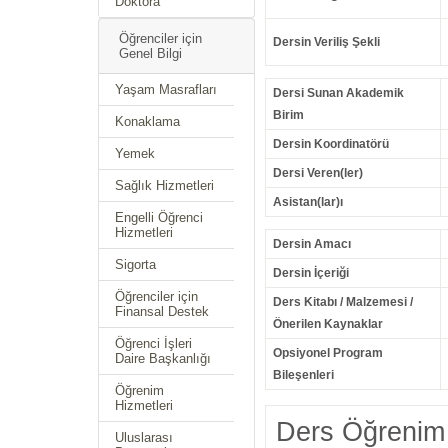
Doktora
Öğrenciler için
Dersin Veriliş Şekli
Genel Bilgi
Yaşam Masrafları
Dersi Sunan Akademik
Birim
Konaklama
Dersin Koordinatörü
Yemek
Dersi Veren(ler)
Sağlık Hizmetleri
Asistan(lar)ı
Engelli Öğrenci
Hizmetleri
Dersin Amacı
Sigorta
Dersin İçeriği
Öğrenciler için
Ders Kitabı / Malzemesi /
Finansal Destek
Önerilen Kaynaklar
Öğrenci İşleri
Opsiyonel Program
Daire Başkanlığı
Bileşenleri
Öğrenim
Hizmetleri
Ders Öğrenim 
Uluslarası