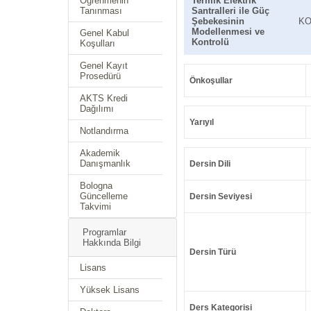
Öğrenmenin
Termik Elektrik
Tanınması
Santralleri ile Güç
Şebekesinin
KO
Modellenmesi ve
Genel Kabul
Kontrolü
Koşulları
Genel Kayıt
Prosedürü
Önkoşullar
AKTS Kredi
Dağılımı
Yarıyıl
Notlandırma
Akademik
Danışmanlık
Dersin Dili
Bologna
Güncelleme
Dersin Seviyesi
Takvimi
Programlar
Hakkında Bilgi
Dersin Türü
Lisans
Yüksek Lisans
Ders Kategorisi