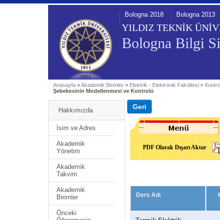
Bologna 2018
Bologna 2013
YILDIZ TEKNİK ÜNİV
Bologna Bilgi Si
Anasayfa
»
Akademik Birimler
»
Elektrik - Elektronik Fakültesi
»
Kontr
Şebekesinin Modellenmesi ve Kontrolü
Hakkımızda
İsim ve Adres
Akademik
PDF Olarak Dışarı Aktar
Yönetim
Akademik
Takvim
Akademik
Ders Adı
Birimler
Önceki