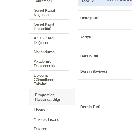
Tanınması
Teori 2
Genel Kabul
Koşulları
Önkoşullar
Genel Kayıt
Prosedürü
Yarıyıl
AKTS Kredi
Dağılımı
Notlandırma
Dersin Dili
Akademik
Danışmanlık
Dersin Seviyesi
Bologna
Güncelleme
Takvimi
Programlar
Hakkında Bilgi
Dersin Türü
Lisans
Yüksek Lisans
Doktora