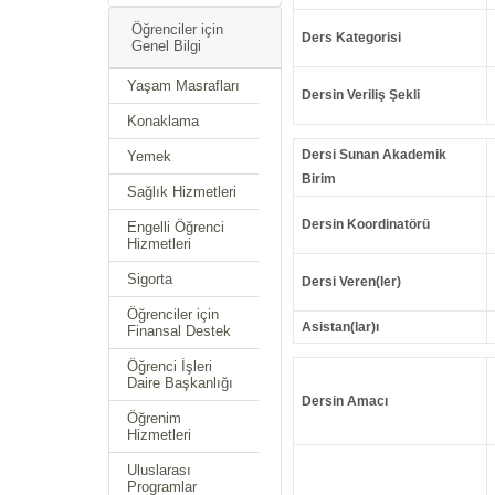
Öğrenciler için
Ders Kategorisi
Genel Bilgi
Yaşam Masrafları
Dersin Veriliş Şekli
Konaklama
Dersi Sunan Akademik
Yemek
Birim
Sağlık Hizmetleri
Dersin Koordinatörü
Engelli Öğrenci
Hizmetleri
Sigorta
Dersi Veren(ler)
Öğrenciler için
Asistan(lar)ı
Finansal Destek
Öğrenci İşleri
Daire Başkanlığı
Dersin Amacı
Öğrenim
Hizmetleri
Uluslarası
Programlar