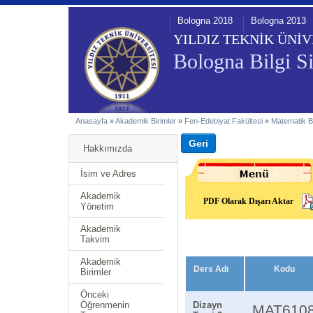
Bologna 2018
Bologna 2013
YILDIZ TEKNİK ÜNİV
Bologna Bilgi Si
Anasayfa
»
Akademik Birimler
»
Fen-Edebiyat Fakültesi
»
Matematik 
Hakkımızda
İsim ve Adres
Akademik
PDF Olarak Dışarı Aktar
Yönetim
Akademik
Takvim
Akademik
Ders Adı
Kodu
Birimler
Önceki
Öğrenmenin
Dizayn
MAT610