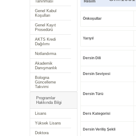
Tanınması
Resim
Genel Kabul
Koşulları
Önkoşullar
Genel Kayıt
Prosedürü
Yarıyıl
AKTS Kredi
Dağılımı
Notlandırma
Dersin Dili
Akademik
Danışmanlık
Dersin Seviyesi
Bologna
Güncelleme
Takvimi
Dersin Türü
Programlar
Hakkında Bilgi
Lisans
Ders Kategorisi
Yüksek Lisans
Dersin Veriliş Şekli
Doktora