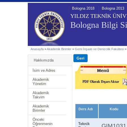
Bologna 2018
Bologna 2013
YILDIZ TEKNİK ÜNİV
Bologna Bilgi Si
Anasayfa
»
Akademik Birimler
»
Gemi İnşaatı ve Denizcilik Fakültesi
Hakkımızda
İsim ve Adres
Akademik
PDF Olarak Dışarı Aktar
Yönetim
Akademik
Takvim
Akademik
Ders Adı
Kodu
Birimler
Önceki
Öğrenmenin
Teknik
GIM1031