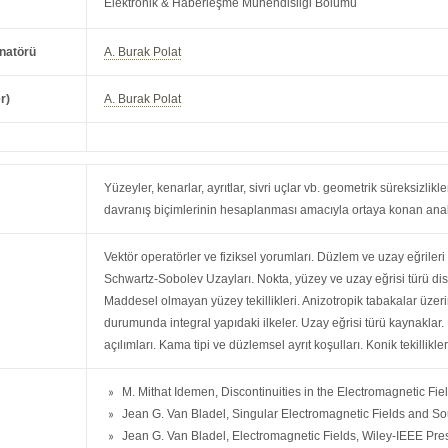
Elektronik & Haberleşme Mühendisliği Bölümü
natörü
A. Burak Polat
r)
A. Burak Polat
Yüzeyler, kenarlar, ayrıtlar, sivri uçlar vb. geometrik süreksizli
davranış biçimlerinin hesaplanması amacıyla ortaya konan analit
Vektör operatörler ve fiziksel yorumları. Düzlem ve uzay eğrileri
Schwartz-Sobolev Uzayları. Nokta, yüzey ve uzay eğrisi türü dis
Maddesel olmayan yüzey tekillikleri. Anizotropik tabakalar üzerin
durumunda integral yapıdaki ilkeler. Uzay eğrisi türü kaynaklar.
açılımları. Kama tipi ve düzlemsel ayrıt koşulları. Konik tekillikler
M. Mithat Idemen, Discontinuities in the Electromagnetic Fi
Jean G. Van Bladel, Singular Electromagnetic Fields and So
Jean G. Van Bladel, Electromagnetic Fields, Wiley-IEEE Pre