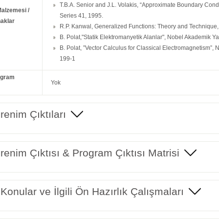
T.B.A. Senior and J.L. Volakis, “Approximate Boundary Cond
Malzemesi /
Series 41, 1995.
aklar
R.P. Kanwal, Generalized Functions: Theory and Technique,
B. Polat,"Statik Elektromanyetik Alanlar", Nobel Akademik 
B. Polat, ”Vector Calculus for Classical Electromagnetism”,
199-1
ogram
Yok
enim Çıktıları
enim Çıktısı & Program Çıktısı Matrisi
 Konular ve İlgili Ön Hazırlık Çalışmaları