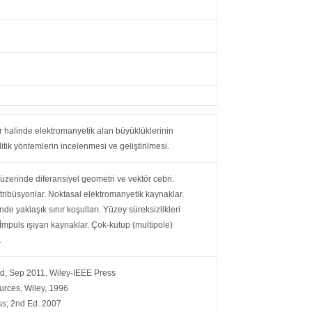
kler halinde elektromanyetik alan büyüklüklerinin
ik yöntemlerin incelenmesi ve geliştirilmesi.
 üzerinde diferansiyel geometri ve vektör cebri.
tribüsyonlar. Noktasal elektromanyetik kaynaklar.
de yaklaşık sınır koşulları. Yüzey süreksizlikleri
 İmpuls ışıyan kaynaklar. Çok-kutup (multipole)
.
eld, Sep 2011, Wiley-IEEE Press
urces, Wiley, 1996
ss; 2nd Ed. 2007