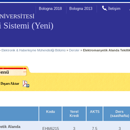
Bologna 2018
Bologna 2013
İletişim
NİVERSİTESİ
 Sistemi (Yeni)
»
Elektronik & Haberleşme Mühendisliği Bölümü
»
Dersler
»
Elektromanyetik Alanda Tekillik
Dışarı Aktar
Kodu
Yerel
AKTS
Ders
Kredi
(saat/hafta)
etik Alanda
EHM6215
3
7.5
3