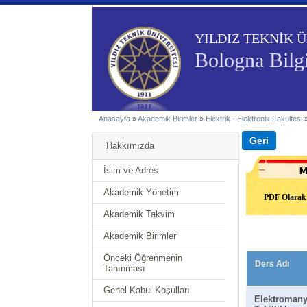
YILDIZ TEKNİK Ü
Bologna Bilgi
Anasayfa
»
Akademik Birimler
»
Elektrik - Elektronik Fakültesi
Hakkımızda
İsim ve Adres
Akademik Yönetim
PDF Olarak 
Akademik Takvim
Akademik Birimler
Önceki Öğrenmenin
Ders Adı
Tanınması
Genel Kabul Koşulları
Elektromany