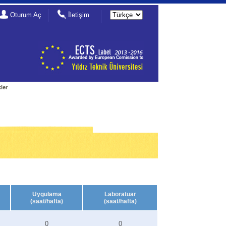
Oturum Aç
İletişim
ler
Uygulama
Laboratuar
(saat/hafta)
(saat/hafta)
0
0