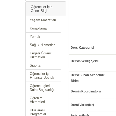
Öğrenciler için
Genel Bilgi
Yaşam Masrafları
Konaklama
Yemek
Sağlık Hizmetleri
Ders Kategorisi
Engelli Öğrenci
Hizmetleri
Dersin Veriliş Şekli
Sigorta
Öğrenciler için
Dersi Sunan Akademik
Finansal Destek
Birim
Öğrenci İşleri
Daire Başkanlığı
Dersin Koordinatörü
Öğrenim
Hizmetleri
Dersi Veren(ler)
Uluslarası
Programlar
Asistan(lar)ı