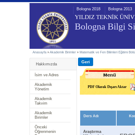
Bologna 2018
Bologna 2013
YILDIZ TEKNİK ÜNİV
Bologna Bilgi Si
Anasayfa
»
Akademik Birimler
»
Matematik ve Fen Bilimleri Eğitimi Bö
Hakkımızda
İsim ve Adres
Akademik
PDF Olarak Dışarı Aktar
Yönetim
Akademik
Takvim
Akademik
Ders Adı
Ko
Birimler
Önceki
Öğrenmenin
Araştırma