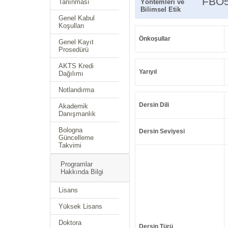
FBO
Tanınması
Yöntemleri ve
Bilimsel Etik
Genel Kabul
Koşulları
Önkoşullar
Genel Kayıt
Prosedürü
AKTS Kredi
Yarıyıl
Dağılımı
Notlandırma
Dersin Dili
Akademik
Danışmanlık
Bologna
Dersin Seviyesi
Güncelleme
Takvimi
Programlar
Hakkında Bilgi
Lisans
Yüksek Lisans
Doktora
Dersin Türü