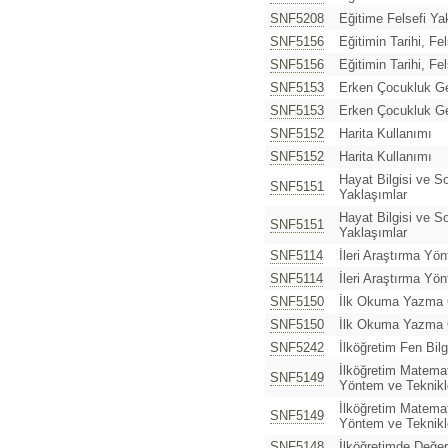
SNF5208
Eğitime Felsefi Ya
SNF5156
Eğitimin Tarihi, Fe
SNF5156
Eğitimin Tarihi, Fe
SNF5153
Erken Çocukluk Gel
SNF5153
Erken Çocukluk Gel
SNF5152
Harita Kullanımı
SNF5152
Harita Kullanımı
Hayat Bilgisi ve So
SNF5151
Yaklaşımlar
Hayat Bilgisi ve So
SNF5151
Yaklaşımlar
SNF5114
İleri Araştırma Yö
SNF5114
İleri Araştırma Yö
SNF5150
İlk Okuma Yazma Ö
SNF5150
İlk Okuma Yazma Ö
SNF5242
İlköğretim Fen Bil
İlköğretim Matema
SNF5149
Yöntem ve Teknikl
İlköğretim Matema
SNF5149
Yöntem ve Teknikl
SNF5148
İlköğretimde Değer