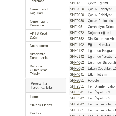
Tanınması
SNF1321
Çevre Eğitimi
SNF2020
Çocuk Edebiyatı
Genel Kabul
Koşulları
SNF2020
Çocuk Edebiyatı
SNF2030
Çocuk Psikolojisi
Genel Kayıt
Prosedürü
SNF4051
Cumhuriyet Dönemi
SNF4072
Değerler eğitimi
AKTS Kredi
Dağılımı
SNF2352
Din Kültürü ve Ahla
SNF4102
Eğitim Hukuku
Notlandırma
SNF4122
Eğitimde Program 
Akademik
SNF3142
Eğitimde Yaratıcı
Danışmanlık
SNF4062
Eğitimsel Biyografi
Bologna
SNF3052
Erken Çocukluk Eğ
Güncelleme
Takvimi
SNF4041
Etkili İletişim
SNF2081
Felsefe
Programlar
SNF2331
Fen Bilimleri Labo
Hakkında Bilgi
SNF3341
Fen Öğretimi 1
Lisans
SNF3342
Fen Öğretimi 2
SNF2042
Fen ve Teknoloji L
Yüksek Lisans
SNF3061
Fen ve Teknoloji Ö
Doktora