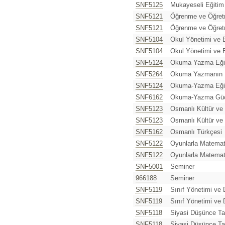
SNF5125
Mukayeseli Eğitim
SNF5121
Öğrenme ve Öğret
SNF5121
Öğrenme ve Öğret
SNF5104
Okul Yönetimi ve E
SNF5104
Okul Yönetimi ve E
SNF5124
Okuma Yazma Eğit
SNF5264
Okuma Yazmanın Nö
SNF5124
Okuma-Yazma Eğit
SNF6162
Okuma-Yazma Güçlü
SNF5123
Osmanlı Kültür ve
SNF5123
Osmanlı Kültür ve
SNF5162
Osmanlı Türkçesi
SNF5122
Oyunlarla Matemat
SNF5122
Oyunlarla Matemat
SNF5001
Seminer
966188
Seminer
SNF5119
Sınıf Yönetimi ve D
SNF5119
Sınıf Yönetimi ve D
SNF5118
Siyasi Düşünce Tar
SNF5118
Siyasi Düşünce Tar