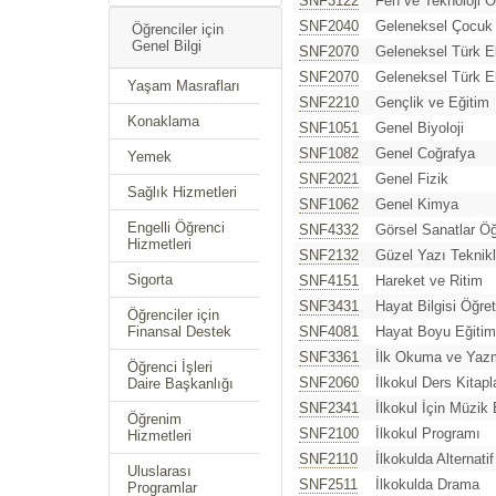
SNF3122
Fen ve Teknoloji Ö
SNF2040
Geleneksel Çocuk 
Öğrenciler için
Genel Bilgi
SNF2070
Geleneksel Türk El
SNF2070
Geleneksel Türk El
Yaşam Masrafları
SNF2210
Gençlik ve Eğitim
Konaklama
SNF1051
Genel Biyoloji
SNF1082
Genel Coğrafya
Yemek
SNF2021
Genel Fizik
Sağlık Hizmetleri
SNF1062
Genel Kimya
Engelli Öğrenci
SNF4332
Görsel Sanatlar Öğ
Hizmetleri
SNF2132
Güzel Yazı Teknikl
Sigorta
SNF4151
Hareket ve Ritim
SNF3431
Hayat Bilgisi Öğret
Öğrenciler için
Finansal Destek
SNF4081
Hayat Boyu Eğitim
SNF3361
İlk Okuma ve Yaz
Öğrenci İşleri
SNF2060
İlkokul Ders Kitapl
Daire Başkanlığı
SNF2341
İlkokul İçin Müzik
Öğrenim
SNF2100
İlkokul Programı
Hizmetleri
SNF2110
İlkokulda Alternati
Uluslarası
SNF2511
İlkokulda Drama
Programlar