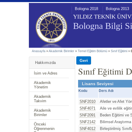
Bologna 2018
Bologna 2013
YILDIZ TEKNİK ÜNİV
Bologna Bilgi Si
Anasayfa
»
Akademik Birimler
»
Temel Eğitim Bölümü
»
Sınıf Eğitimi
»
Hakkımızda
Sınıf Eğitimi D
İsim ve Adres
Akademik
Lisans Seviyesi
Yönetim
Kodu
Ders Adı
Akademik
Takvim
SNF2010
Afetler ve Afet Yö
SNF4071
Aile ve evlilik eğiti
Akademik
Birimler
SNF2091
Beden Eğitimi ve S
SNF2142
Bilimsel Araştırma 
Önceki
Öğrenmenin
SNF4012
Birleştirilmiş Sını