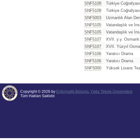
SNF5108
Türkiye Coğrafyası
SNF5108
Türkiye Coğrafyası
SNF5003
Uzmanlık Alan Der
SNF5105
Vatandaşlık ve İns
SNF5105
Vatandaşlık ve İns
SNF5107
XVII. y.y. Osmanlı 
SNF5107
XVII. Yüzyıl Osman
SNF5106
Yaratıcı Drama
SNF5106
Yaratıcı Drama
SNF5000
Yüksek Lisans Tez
Copyright © 2026 by
Enformatik Bölümü
,
Yıldız Teknik Üniversitesi
Tüm Hakları Saklıdır.