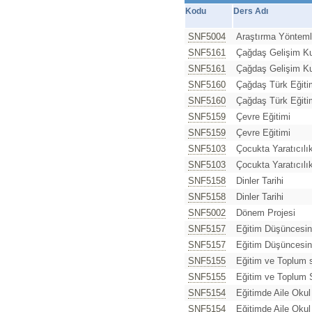
Kodu
Ders Adı
SNF5004
Araştırma Yöntemle
SNF5161
Çağdaş Gelişim Ku
SNF5161
Çağdaş Gelişim Ku
SNF5160
Çağdaş Türk Eğitim
SNF5160
Çağdaş Türk Eğitim
SNF5159
Çevre Eğitimi
SNF5159
Çevre Eğitimi
SNF5103
Çocukta Yaratıcılık
SNF5103
Çocukta Yaratıcılık
SNF5158
Dinler Tarihi
SNF5158
Dinler Tarihi
SNF5002
Dönem Projesi
SNF5157
Eğitim Düşüncesini
SNF5157
Eğitim Düşüncesini
SNF5155
Eğitim ve Toplum s
SNF5155
Eğitim ve Toplum S
SNF5154
Eğitimde Aile Oku
SNF5154
Eğitimde Aile Oku