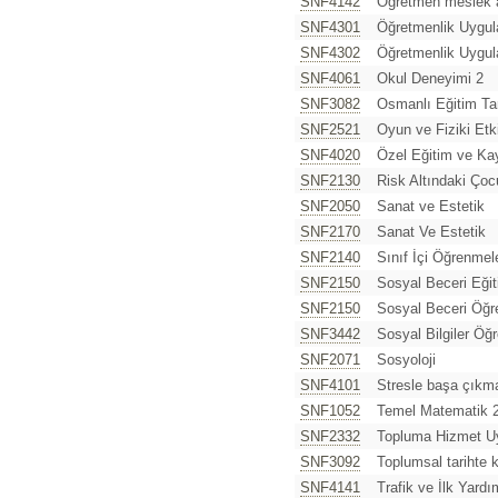
SNF4142
Öğretmen meslek 
SNF4301
Öğretmenlik Uygul
SNF4302
Öğretmenlik Uygul
SNF4061
Okul Deneyimi 2
SNF3082
Osmanlı Eğitim Tar
SNF2521
Oyun ve Fiziki Etki
SNF4020
Özel Eğitim ve Ka
SNF2130
Risk Altındaki Çoc
SNF2050
Sanat ve Estetik
SNF2170
Sanat Ve Estetik
SNF2140
Sınıf İçi Öğrenmel
SNF2150
Sosyal Beceri Eğit
SNF2150
Sosyal Beceri Öğr
SNF3442
Sosyal Bilgiler Öğr
SNF2071
Sosyoloji
SNF4101
Stresle başa çıkm
SNF1052
Temel Matematik 
SNF2332
Topluma Hizmet U
SNF3092
Toplumsal tarihte 
SNF4141
Trafik ve İlk Yardı