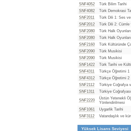
SNF4052
Türk Bilim Tarihi
SNF4082
Türk Demokrasi Tar
SNF2011
Türk Dili 1: Ses ve
SNF2012
Türk Dili 2: Cümle 
SNF2080
Türk Halk Oyunları
SNF2080
Türk Halk Oyunları
SNF2160
Türk Kültüründe Ç
SNF2090
Türk Musikisi
SNF2090
Türk Musikisi
SNF1422
Türk Tarihi ve Kült
SNF4311
Türkçe Öğretimi 1
SNF4312
Türkçe Öğretimi 2
SNF2112
Türkiye Coğrafya v
SNF1311
Türkiye Coğrafyası
Üstün Yetenekli Öğ
SNF2220
Yönlendirilmesi
SNF1061
Uygarlik Tarihi
SNF3112
Vatandaşlık ve kür
Yüksek Lisans Seviyesi