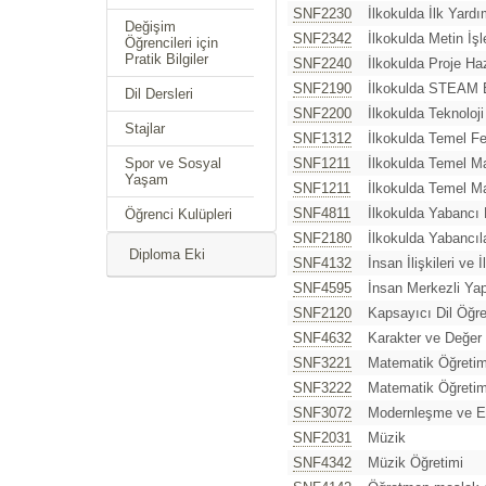
SNF2230
İlkokulda İlk Yardı
Değişim
SNF2342
İlkokulda Metin İş
Öğrencileri için
Pratik Bilgiler
SNF2240
İlkokulda Proje Ha
SNF2190
İlkokulda STEAM E
Dil Dersleri
SNF2200
İlkokulda Teknoloji
Stajlar
SNF1312
İlkokulda Temel Fe
Spor ve Sosyal
SNF1211
İlkokulda Temel M
Yaşam
SNF1211
İlkokulda Temel M
SNF4811
İlkokulda Yabancı 
Öğrenci Kulüpleri
SNF2180
İlkokulda Yabancıl
Diploma Eki
SNF4132
İnsan İlişkileri ve İ
SNF4595
İnsan Merkezli Ya
SNF2120
Kapsayıcı Dil Öğre
SNF4632
Karakter ve Değer 
SNF3221
Matematik Öğretim
SNF3222
Matematik Öğretim
SNF3072
Modernleşme ve E
SNF2031
Müzik
SNF4342
Müzik Öğretimi