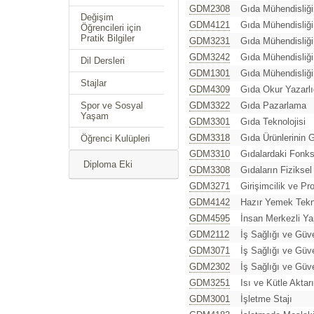
GDM2308
Gıda Mühendisliği
Değişim
GDM4121
Gıda Mühendisliğ
Öğrencileri için
Pratik Bilgiler
GDM3231
Gıda Mühendisliği
GDM3242
Gıda Mühendisliği
Dil Dersleri
GDM1301
Gıda Mühendisliği
Stajlar
GDM4309
Gıda Okur Yazarlı
Spor ve Sosyal
GDM3322
Gıda Pazarlama
Yaşam
GDM3301
Gıda Teknolojisi
GDM3318
Gıda Ürünlerinin G
Öğrenci Kulüpleri
GDM3310
Gıdalardaki Fonksi
Diploma Eki
GDM3308
Gıdaların Fiziksel 
GDM3271
Girişimcilik ve Pr
GDM4142
Hazır Yemek Tekno
GDM4595
İnsan Merkezli Y
GDM2112
İş Sağlığı ve Güve
GDM3071
İş Sağlığı ve Güve
GDM2302
İş Sağlığı ve Güve
GDM3251
Isı ve Kütle Aktar
GDM3001
İşletme Stajı