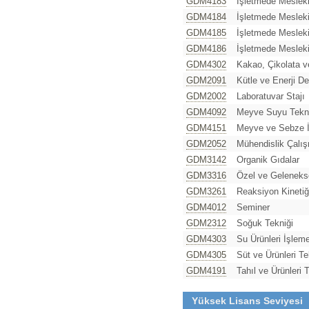
GDM4183
İşletmede Mesleki
GDM4184
İşletmede Mesleki
GDM4185
İşletmede Mesleki
GDM4186
İşletmede Mesleki
GDM4302
Kakao, Çikolata v
GDM2091
Kütle ve Enerji Den
GDM2002
Laboratuvar Stajı
GDM4092
Meyve Suyu Tekno
GDM4151
Meyve ve Sebze İ
GDM2052
Mühendislik Çalış
GDM3142
Organik Gıdalar
GDM3316
Özel ve Gelenekse
GDM3261
Reaksiyon Kinetiğ
GDM4012
Seminer
GDM2312
Soğuk Tekniği
GDM4303
Su Ürünleri İşleme
GDM4305
Süt ve Ürünleri Te
GDM4191
Tahıl ve Ürünleri T
Yüksek Lisans Seviyesi