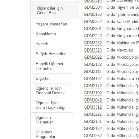
GDM3314
Gıda Güvenliği Yö
GDM2304
Gıda Hijyeni ve S
Öğrenciler için
Genel Bilgi
GDM3162
Gıda İşletmelerin
GDM3252
Gıda Katkı Maddele
Yaşam Masrafları
GDM2301
Gıda Kimyası ve 
Konaklama
GDM2222
Gıda Kimyası ve 
GDM3262
Gıda Makine ve E
Yemek
GDM3326
Gıda Mevzuatı
Sağlık Hizmetleri
GDM2022
Gıda Mikrobiyoloji
Engelli Öğrenci
GDM2182
Gıda Mikrobiyoloji
Hizmetleri
GDM3111
Gıda Mikrobiyolojis
Sigorta
GDM4162
Gıda Muhafaza Yö
GDM2172
Gıda Mühendisliğ
Öğrenciler için
Finansal Destek
GDM2102
Gıda Mühendisliği
GDM1042
Gıda Mühendisliği
Öğrenci İşleri
GDM3312
Gıda Mühendisliğ
Daire Başkanlığı
GDM3221
Gıda Mühendisliğ
Öğrenim
GDM2131
Gıda Mühendisliği
Hizmetleri
GDM2152
Gıda Mühendisliğin
Uluslarası
GDM1252
Gıda Mühendisliğ
Programlar