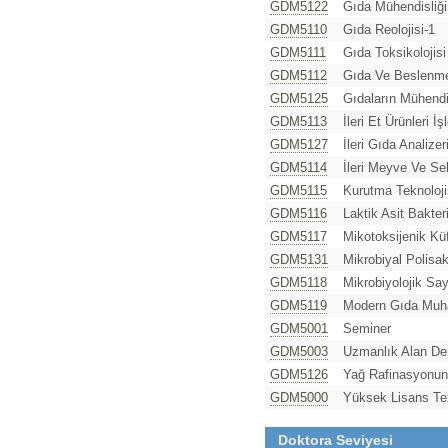
GDM5122
Gıda Mühendisliğ
GDM5110
Gıda Reolojisi-1
GDM5111
Gıda Toksikolojisi
GDM5112
Gıda Ve Beslenme 
GDM5125
Gıdaların Mühendis
GDM5113
İleri Et Ürünleri İ
GDM5127
İleri Gıda Analizer
GDM5114
İleri Meyve Ve Se
GDM5115
Kurutma Teknoloji
GDM5116
Laktik Asit Bakteri
GDM5117
Mikotoksijenik Küf
GDM5131
Mikrobiyal Polisak
GDM5118
Mikrobiyolojik Sa
GDM5119
Modern Gıda Muha
GDM5001
Seminer
GDM5003
Uzmanlık Alan De
GDM5126
Yağ Rafinasyonund
GDM5000
Yüksek Lisans Te
Doktora Seviyesi