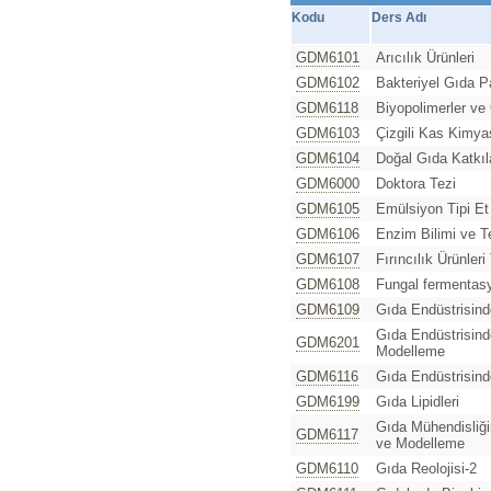
Kodu
Ders Adı
GDM6101
Arıcılık Ürünleri
GDM6102
Bakteriyel Gıda Pa
GDM6118
Biyopolimerler ve
GDM6103
Çizgili Kas Kimya
GDM6104
Doğal Gıda Katkıla
GDM6000
Doktora Tezi
GDM6105
Emülsiyon Tipi Et 
GDM6106
Enzim Bilimi ve Te
GDM6107
Fırıncılık Ürünleri
GDM6108
Fungal fermentasy
GDM6109
Gıda Endüstrisind
Gıda Endüstrisin
GDM6201
Modelleme
GDM6116
Gıda Endüstrisind
GDM6199
Gıda Lipidleri
Gıda Mühendisliğ
GDM6117
ve Modelleme
GDM6110
Gıda Reolojisi-2