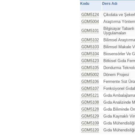
Kodu
Ders Adı
GDM5124
Çikolata ve Şekerl
GDM5004
Araştırma Yönteml
Bilgisayar Tabanl
GDM5101
Uygulamaları
GDM5102
Bilimsel Araştırma
GDM5103
Bilimsel Makale V
GDM5104
Biosensörler Ve G
GDM5123
Bitkisel Gıda Fer
GDM5105
Dondurma Teknolo
GDM5002
Dönem Projesi
GDM5106
Fermente Süt Ürünl
GDM5107
Fonksiyonel Gıdal
GDM5121
Gıda Ambalajlama
GDM5108
Gıda Analizinde M
GDM5128
Gıda Biliminde Om
GDM5129
Gıda Kaynaklı Vir
GDM5109
Gıda Mühendisliğin
GDM5120
Gıda Mühendisliği