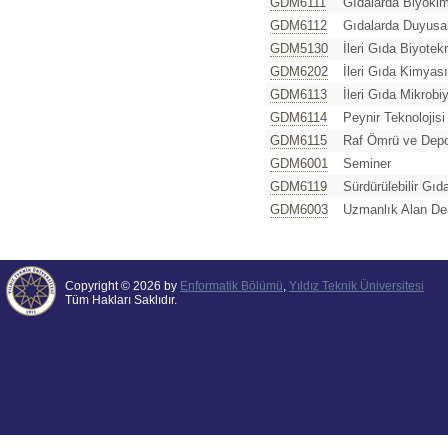
GDM6111
Gıdalarda Biyoki
GDM6112
Gıdalarda Duyusal
GDM5130
İleri Gıda Biyotekn
GDM6202
İleri Gıda Kimyası
GDM6113
İleri Gıda Mikrobiy
GDM6114
Peynir Teknolojisi
GDM6115
Raf Ömrü ve Depo
GDM6001
Seminer
GDM6119
Sürdürülebilir Gıd
GDM6003
Uzmanlık Alan De
Copyright © 2026 by
Enformatik Bölümü
,
Yıldız Teknik Üniversitesi
Tüm Hakları Saklıdır.