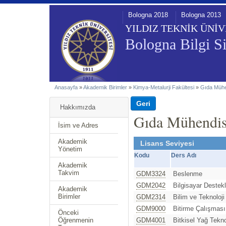
Bologna 2018
Bologna 2013
YILDIZ TEKNİK ÜNİV
Bologna Bilgi Si
Anasayfa
»
Akademik Birimler
»
Kimya-Metalurji Fakültesi
»
Gıda Mühe
Hakkımızda
Gıda Mühendis
İsim ve Adres
Akademik
Lisans Seviyesi
Yönetim
Kodu
Ders Adı
Akademik
Takvim
GDM3324
Beslenme
GDM2042
Bilgisayar Destekl
Akademik
Birimler
GDM2314
Bilim ve Teknoloji 
GDM9000
Bitirme Çalışması
Önceki
Öğrenmenin
GDM4001
Bitkisel Yağ Tekno