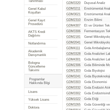
Tanınması
GDM3320
Duyusal Analiz
GDM3211
Enstrümental Anal
Genel Kabul
Koşulları
GDM3021
Enstrümental Anal
GDM2310
Enzim Bilimi
Genel Kayıt
Prosedürü
GDM4307
Et ve Ürünleri Tek
GDM3306
Fermentasyon Tekn
AKTS Kredi
Dağılımı
GDM2181
Genel Mikrobiyoloj
GDM2041
Genel Mikrobiyoloj
Notlandırma
GDM4111
Gıda Ambalajlam
Akademik
GDM3328
Gıda Analizleri La
Danışmanlık
GDM4301
Gıda Analizleri La
Bologna
GDM2306
Gıda Biliminde Mol
Güncelleme
Takvimi
GDM1303
Gıda Biyolojisi
GDM3241
Gıda Biyoteknoloji
Programlar
GDM3303
Gıda Ekonomisi
Hakkında Bilgi
GDM3332
Gıda Endüstri Atı
Lisans
GDM3302
Gıda Endüstrisinde
GDM1022
Gıda Etiği
Yüksek Lisans
GDM3265
Gıda Güvenliği ve
Doktora