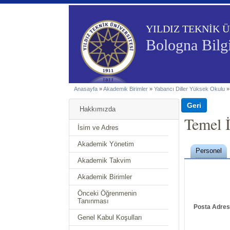
YILDIZ TEKNİK Ü
Bologna Bilgi
Anasayfa
»
Akademik Birimler
»
Yabancı Diller Yüksek Okulu
Hakkımızda
Temel 
İsim ve Adres
Akademik Yönetim
Personel
Akademik Takvim
Akademik Birimler
Önceki Öğrenmenin
Tanınması
Posta Adres
Genel Kabul Koşulları