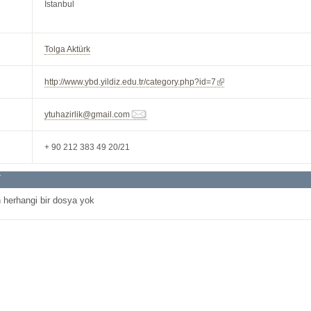
İstanbul
Tolga Aktürk
http://www.ybd.yildiz.edu.tr/category.php?id=7
ytuhazirlik@gmail.com
+ 90 212 383 49 20/21
r
 herhangi bir dosya yok