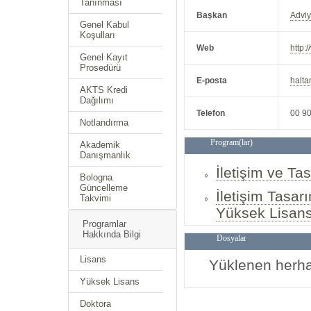
Tanınması
Başkan
Advi
Genel Kabul
Koşulları
Web
http:/
Genel Kayıt
Prosedürü
E-posta
halta
AKTS Kredi
Dağılımı
Telefon
00 9
Notlandırma
Program(lar)
Akademik
Danışmanlık
İletişim ve Ta
Bologna
Güncelleme
İletişim Tasar
Takvimi
Yüksek Lisan
Programlar
Hakkında Bilgi
Dosyalar
Lisans
Yüklenen herha
Yüksek Lisans
Doktora