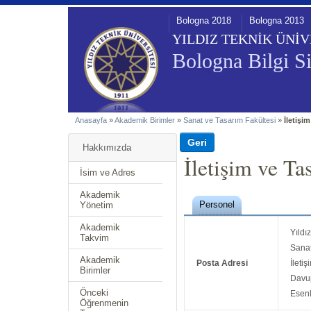
Bologna 2018
Bologna 2013
YILDIZ TEKNİK ÜNİV
Bologna Bilgi Si
Anasayfa
»
Akademik Birimler
»
Sanat ve Tasarım Fakültesi
»
İletişi
Hakkımızda
İletişim ve T
İsim ve Adres
Akademik
Personel
Yönetim
Akademik
Yıldı
Takvim
Sanat
Akademik
Posta Adresi
İleti
Birimler
Davu
Önceki
Esenl
Öğrenmenin