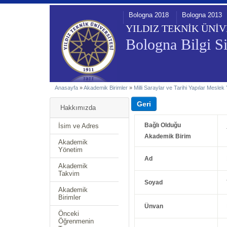
Bologna 2018
Bologna 2013
YILDIZ TEKNİK ÜNİV
Bologna Bilgi Si
Anasayfa
»
Akademik Birimler
»
Milli Saraylar ve Tarihi Yapılar Mesle
Hakkımızda
Bağlı Olduğu
İsim ve Adres
Akademik Birim
Akademik
Yönetim
Ad
Akademik
Takvim
Soyad
Akademik
Birimler
Ünvan
Önceki
Öğrenmenin