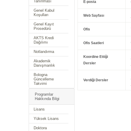
Tanınması
E-posta
Genel Kabul
Koşulları
Web Sayfası
Genel Kayıt
Prosedürü
Ofis
AKTS Kredi
Dağılımı
Ofis Saatleri
Notlandırma
Koordine Ettiği
Akademik
Dersler
Danışmanlık
Bologna
Güncelleme
Verdiği Dersler
Takvimi
Programlar
Hakkında Bilgi
Lisans
Yüksek Lisans
Doktora