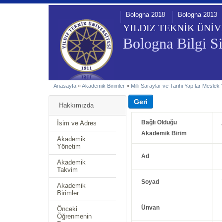
Bologna 2018
Bologna 2013
YILDIZ TEKNİK ÜNİV
Bologna Bilgi Si
Anasayfa
»
Akademik Birimler
»
Milli Saraylar ve Tarihi Yapılar Mesle
Hakkımızda
Bağlı Olduğu
İsim ve Adres
Akademik Birim
Akademik
Yönetim
Ad
Akademik
Takvim
Soyad
Akademik
Birimler
Ünvan
Önceki
Öğrenmenin