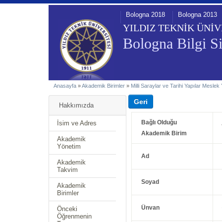
Bologna 2018
Bologna 2013
YILDIZ TEKNİK ÜNİV
Bologna Bilgi Si
Anasayfa
»
Akademik Birimler
»
Milli Saraylar ve Tarihi Yapılar Mesle
Hakkımızda
Bağlı Olduğu
İsim ve Adres
Akademik Birim
Akademik
Yönetim
Ad
Akademik
Takvim
Soyad
Akademik
Birimler
Ünvan
Önceki
Öğrenmenin