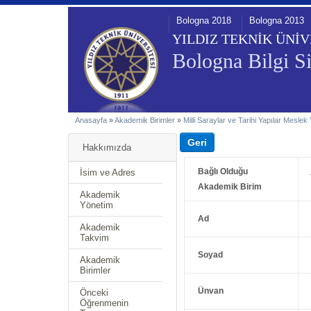
Bologna 2018
Bologna 2013
YILDIZ TEKNİK ÜNİV
Bologna Bilgi Si
Anasayfa
»
Akademik Birimler
»
Milli Saraylar ve Tarihi Yapılar Mesle
Hakkımızda
Bağlı Olduğu
İsim ve Adres
Akademik Birim
Akademik
Yönetim
Ad
Akademik
Takvim
Soyad
Akademik
Birimler
Ünvan
Önceki
Öğrenmenin