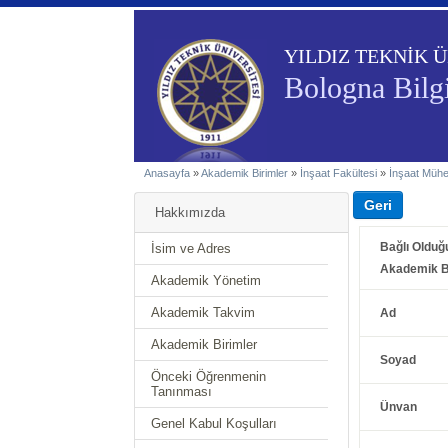
YILDIZ TEKNİK Ü
Bologna Bilgi
Anasayfa
»
Akademik Birimler
»
İnşaat Fakültesi
»
İnşaat Mühe
Hakkımızda
Bağlı Olduğ
İsim ve Adres
Akademik B
Akademik Yönetim
Akademik Takvim
Ad
Akademik Birimler
Soyad
Önceki Öğrenmenin
Tanınması
Ünvan
Genel Kabul Koşulları