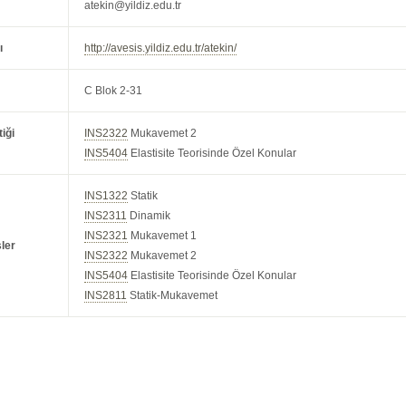
atekin@yildiz.edu.tr
ı
http://avesis.yildiz.edu.tr/atekin/
C Blok 2-31
iği
INS2322
Mukavemet 2
INS5404
Elastisite Teorisinde Özel Konular
INS1322
Statik
INS2311
Dinamik
INS2321
Mukavemet 1
ler
INS2322
Mukavemet 2
INS5404
Elastisite Teorisinde Özel Konular
INS2811
Statik-Mukavemet