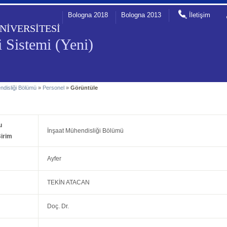
Bologna 2018
Bologna 2013
İletişim
NİVERSİTESİ
 Sistemi (Yeni)
ndisliği Bölümü
»
Personel
»
Görüntüle
u
İnşaat Mühendisliği Bölümü
irim
Ayfer
TEKİN ATACAN
Doç. Dr.