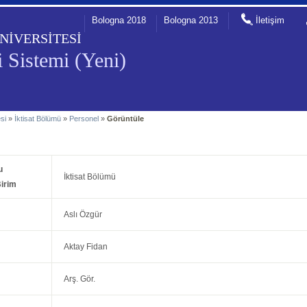
Bologna 2018
Bologna 2013
İletişim
NİVERSİTESİ
 Sistemi (Yeni)
esi
»
İktisat Bölümü
»
Personel
»
Görüntüle
u
İktisat Bölümü
irim
Aslı Özgür
Aktay Fidan
Arş. Gör.