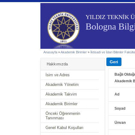
YILDIZ TEKNİK Ü
Bologna Bilgi
Anasayfa
»
Akademik Birimler
»
İktisadi ve İdari Bilimler Fakült
Hakkımızda
Bağlı Olduğ
İsim ve Adres
Akademik B
Akademik Yönetim
Akademik Takvim
Ad
Akademik Birimler
Soyad
Önceki Öğrenmenin
Tanınması
Ünvan
Genel Kabul Koşulları