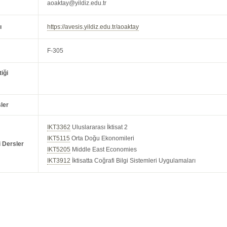
aoaktay@yildiz.edu.tr
ı
https://avesis.yildiz.edu.tr/aoaktay
F-305
iği
ler
IKT3362
Uluslararası İktisat 2
IKT5115
Orta Doğu Ekonomileri
i Dersler
IKT5205
Middle East Economies
IKT3912
İktisatta Coğrafi Bilgi Sistemleri Uygulamaları