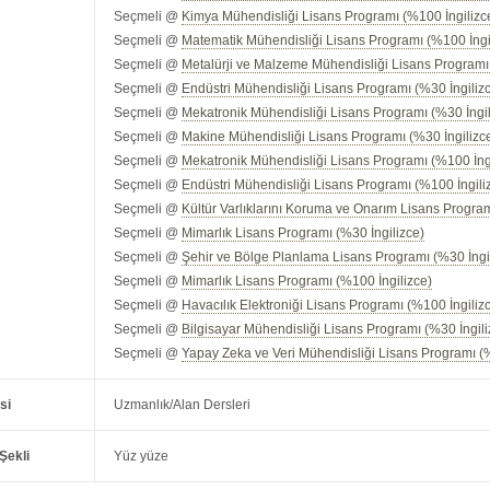
Seçmeli @
Kimya Mühendisliği Lisans Programı (%100 İngilizc
Seçmeli @
Matematik Mühendisliği Lisans Programı (%100 İngi
Seçmeli @
Metalürji ve Malzeme Mühendisliği Lisans Programı
Seçmeli @
Endüstri Mühendisliği Lisans Programı (%30 İngiliz
Seçmeli @
Mekatronik Mühendisliği Lisans Programı (%30 İngil
Seçmeli @
Makine Mühendisliği Lisans Programı (%30 İngilizc
Seçmeli @
Mekatronik Mühendisliği Lisans Programı (%100 İng
Seçmeli @
Endüstri Mühendisliği Lisans Programı (%100 İngili
Seçmeli @
Kültür Varlıklarını Koruma ve Onarım Lisans Progra
Seçmeli @
Mimarlık Lisans Programı (%30 İngilizce)
Seçmeli @
Şehir ve Bölge Planlama Lisans Programı (%30 İngi
Seçmeli @
Mimarlık Lisans Programı (%100 İngilizce)
Seçmeli @
Havacılık Elektroniği Lisans Programı (%100 İngiliz
Seçmeli @
Bilgisayar Mühendisliği Lisans Programı (%30 İngili
Seçmeli @
Yapay Zeka ve Veri Mühendisliği Lisans Programı (%
si
Uzmanlık/Alan Dersleri
Şekli
Yüz yüze