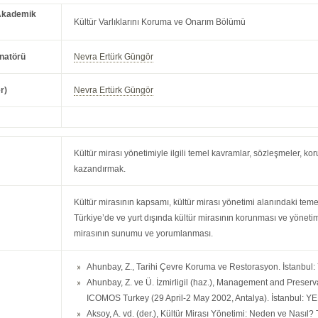
Akademik
Kültür Varlıklarını Koruma ve Onarım Bölümü
natörü
Nevra Ertürk Güngör
r)
Nevra Ertürk Güngör
Kültür mirası yönetimiyle ilgili temel kavramlar, sözleşmeler, k
kazandırmak.
Kültür mirasının kapsamı, kültür mirası yönetimi alanındaki teme
Türkiye’de ve yurt dışında kültür mirasının korunması ve yönetimiy
mirasının sunumu ve yorumlanması.
Ahunbay, Z., Tarihi Çevre Koruma ve Restorasyon. İstanbul:
Ahunbay, Z. ve Ü. İzmirligil (haz.), Management and Preserva
ICOMOS Turkey (29 April-2 May 2002, Antalya). İstanbul: YE
Aksoy, A. vd. (der.), Kültür Mirası Yönetimi: Neden ve Nasıl?