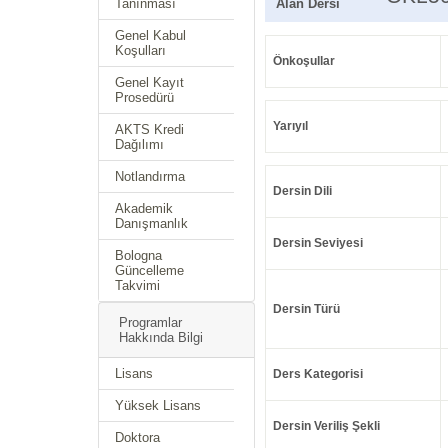
Tanınması
Alan Dersi
Genel Kabul
Koşulları
Önkoşullar
Genel Kayıt
Prosedürü
Yarıyıl
AKTS Kredi
Dağılımı
Notlandırma
Dersin Dili
Akademik
Danışmanlık
Dersin Seviyesi
Bologna
Güncelleme
Takvimi
Dersin Türü
Programlar
Hakkında Bilgi
Lisans
Ders Kategorisi
Yüksek Lisans
Dersin Veriliş Şekli
Doktora