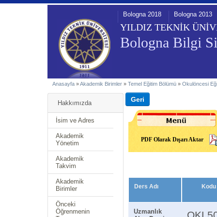
Bologna 2018
Bologna 2013
YILDIZ TEKNİK ÜNİV
Bologna Bilgi Si
Anasayfa
»
Akademik Birimler
»
Temel Eğitim Bölümü
»
Okulöncesi Eği
Hakkımızda
İsim ve Adres
Akademik
PDF Olarak Dışarı Aktar
Yönetim
Akademik
Takvim
Akademik
Ders Adı
Kodu
Birimler
Önceki
Öğrenmenin
Uzmanlık
OKL5