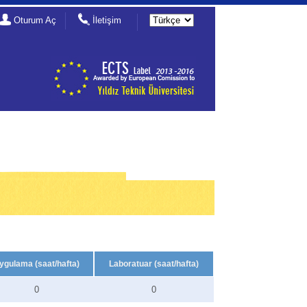
Oturum Aç
İletişim
ygulama (saat/hafta)
Laboratuar (saat/hafta)
0
0