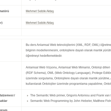
natörü
Mehmet Sıddık Aktaş
r)
Mehmet Sıddık Aktaş
Bu ders Anlamsal Web teknolojilerini (XML, RDF, OWL) öğretmek,
bilginin modellenmesini, ontolojilere dayalı olarak mantık yürü
öğretmeyi hedeflemektedir.
Anlamsal Web Vizyonu, Anlamsal Web Mimarisi, Ontoloji dille
(RDF Schema), OWL (Web Ontology Language), Protege Editörünü
üzerinde sorgulama, Ontolojilere dayalı olarak mantık yürütm
kullanılarak Ontolojiler üzerinde programlama yapabilme, Ontol
Malzemesi /
The Semantic Web primer, Grigoris Antoniou and Frank van
aklar
Semantic Web Programming by John Hebeler, Matthew Fish
ogram