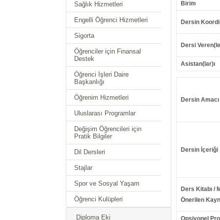
Birim
Sağlık Hizmetleri
Engelli Öğrenci Hizmetleri
Dersin Koordi
Sigorta
Dersi Veren(le
Öğrenciler için Finansal
Destek
Asistan(lar)ı
Öğrenci İşleri Daire
Başkanlığı
Öğrenim Hizmetleri
Dersin Amacı
Uluslarası Programlar
Değişim Öğrencileri için
Pratik Bilgiler
Dersin İçeriği
Dil Dersleri
Stajlar
Spor ve Sosyal Yaşam
Ders Kitabı / 
Öğrenci Kulüpleri
Önerilen Kayn
Diploma Eki
Opsiyonel Pr