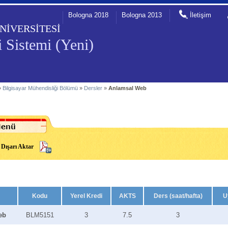
Bologna 2018
Bologna 2013
İletişim
NİVERSİTESİ
 Sistemi (Yeni)
»
Bilgisayar Mühendisliği Bölümü
»
Dersler
»
Anlamsal Web
Dışarı Aktar
Kodu
Yerel Kredi
AKTS
Ders (saat/hafta)
U
eb
BLM5151
3
7.5
3