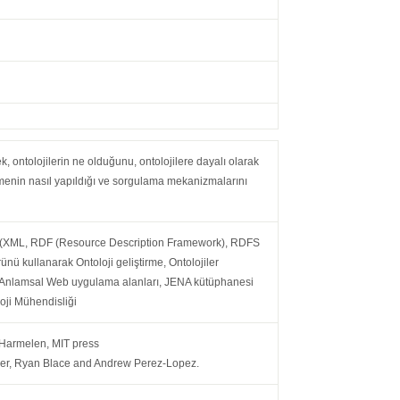
 ontolojilerin ne olduğunu, ontolojilere dayalı olarak
tmenin nasıl yapıldığı ve sorgulama mekanizmalarını
ri (XML, RDF (Resource Description Framework), RDFS
 kullanarak Ontoloji geliştirme, Ontolojiler
e, Anlamsal Web uygulama alanları, JENA kütüphanesi
oji Mühendisliği
 Harmelen, MIT press
er, Ryan Blace and Andrew Perez-Lopez.