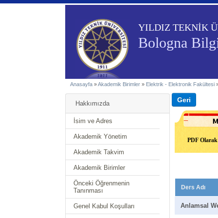
YILDIZ TEKNİK Ü
Bologna Bilgi
Anasayfa
»
Akademik Birimler
»
Elektrik - Elektronik Fakültesi
Hakkımızda
İsim ve Adres
Akademik Yönetim
PDF Olarak 
Akademik Takvim
Akademik Birimler
Önceki Öğrenmenin
Ders Adı
Tanınması
Anlamsal W
Genel Kabul Koşulları