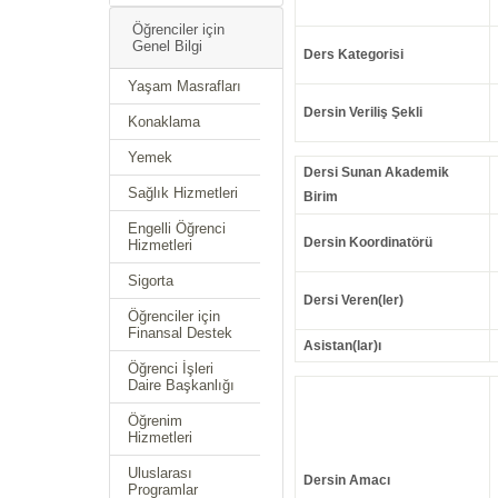
Öğrenciler için
Genel Bilgi
Ders Kategorisi
Yaşam Masrafları
Dersin Veriliş Şekli
Konaklama
Yemek
Dersi Sunan Akademik
Sağlık Hizmetleri
Birim
Engelli Öğrenci
Dersin Koordinatörü
Hizmetleri
Sigorta
Dersi Veren(ler)
Öğrenciler için
Finansal Destek
Asistan(lar)ı
Öğrenci İşleri
Daire Başkanlığı
Öğrenim
Hizmetleri
Uluslarası
Dersin Amacı
Programlar