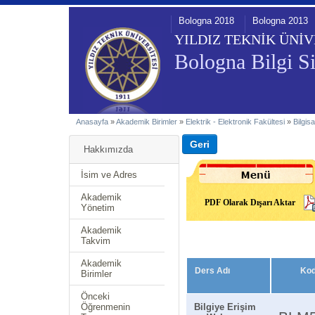
Bologna 2018
Bologna 2013
YILDIZ TEKNİK ÜNİV
Bologna Bilgi Si
Anasayfa
»
Akademik Birimler
»
Elektrik - Elektronik Fakültesi
»
Bilgis
Hakkımızda
İsim ve Adres
Akademik
PDF Olarak Dışarı Aktar
Yönetim
Akademik
Takvim
Akademik
Ders Adı
Ko
Birimler
Önceki
Öğrenmenin
Bilgiye Erişim