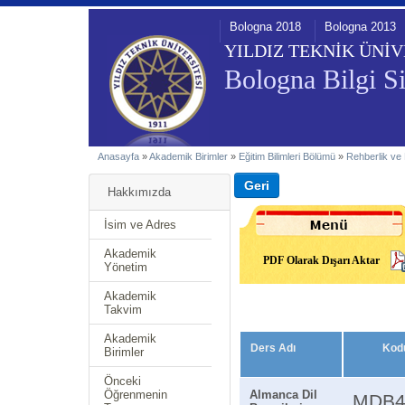
Bologna 2018
Bologna 2013
YILDIZ TEKNİK ÜNİV
Bologna Bilgi Si
Anasayfa
»
Akademik Birimler
»
Eğitim Bilimleri Bölümü
»
Rehberlik ve
Hakkımızda
İsim ve Adres
Akademik
PDF Olarak Dışarı Aktar
Yönetim
Akademik
Takvim
Akademik
Ders Adı
Kod
Birimler
Önceki
Öğrenmenin
Almanca Dil
MDB4