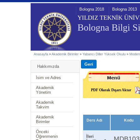
Bologna 2018
Bologna 2013
YILDIZ TEKNİK ÜNİV
Bologna Bilgi Si
Anasayfa
»
Akademik Birimler
»
Yabancı Diller Yüksek Okulu
»
Modern
Hakkımızda
İsim ve Adres
Akademik
PDF Olarak Dışarı Aktar
Yönetim
Akademik
Takvim
Akademik
Ders Adı
Kodu
Birimler
Önceki
Öğrenmenin
İleri
MDB103