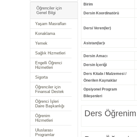
Birim
Öğrenciler için
Genel Bilgi
Dersin Koordinatörü
Yaşam Masrafları
Dersi Veren(ler)
Konaklama
Yemek
Asistan(lar)ı
Sağlık Hizmetleri
Dersin Amacı
Engelli Öğrenci
Dersin İçeriği
Hizmetleri
Ders Kitabı / Malzemesi /
Sigorta
Önerilen Kaynaklar
Öğrenciler için
Opsiyonel Program
Finansal Destek
Bileşenleri
Öğrenci İşleri
Daire Başkanlığı
Ders Öğrenim 
Öğrenim
Hizmetleri
Uluslarası
Programlar