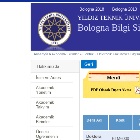
Bologna 2018
Bologna 2013
YILDIZ TEKNİK ÜNİV
Bologna Bilgi Si
Anasayfa
»
Akademik Birimler
»
Elektrik - Elektronik Fakültesi
»
Bilgis
Hakkımızda
İsim ve Adres
Akademik
PDF Olarak Dışarı Aktar
Yönetim
Akademik
Takvim
Akademik
Ders Adı
Kodu
Birimler
Önceki
Öğrenmenin
Doktora
BLM6000