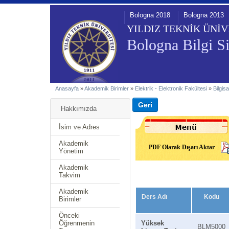
Bologna 2018
Bologna 2013
YILDIZ TEKNİK ÜNİV
Bologna Bilgi Si
Anasayfa
»
Akademik Birimler
»
Elektrik - Elektronik Fakültesi
»
Bilgis
Hakkımızda
İsim ve Adres
Akademik
PDF Olarak Dışarı Aktar
Yönetim
Akademik
Takvim
Akademik
Ders Adı
Kodu
Birimler
Önceki
Öğrenmenin
Yüksek
BLM5000