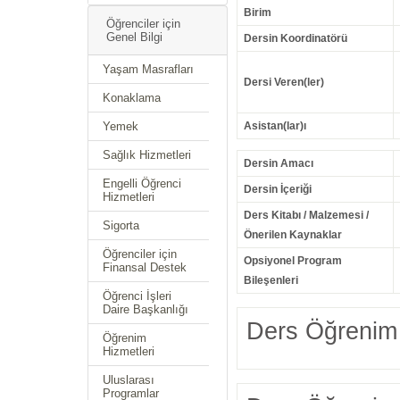
Birim
Öğrenciler için
Genel Bilgi
Dersin Koordinatörü
Yaşam Masrafları
Dersi Veren(ler)
Konaklama
Yemek
Asistan(lar)ı
Sağlık Hizmetleri
Dersin Amacı
Engelli Öğrenci
Dersin İçeriği
Hizmetleri
Ders Kitabı / Malzemesi /
Sigorta
Önerilen Kaynaklar
Öğrenciler için
Opsiyonel Program
Finansal Destek
Bileşenleri
Öğrenci İşleri
Daire Başkanlığı
Ders Öğrenim 
Öğrenim
Hizmetleri
Uluslarası
Programlar