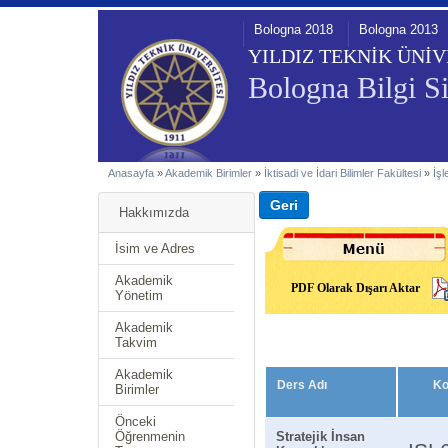
Bologna 2018
Bologna 2013
YILDIZ TEKNİK ÜNİV
Bologna Bilgi Si
Anasayfa
»
Akademik Birimler
»
İktisadi ve İdari Bilimler Fakültesi
»
İş
Hakkımızda
İsim ve Adres
Akademik
PDF Olarak Dışarı Aktar
Yönetim
Akademik
Takvim
Akademik
Ders Adı
K
Birimler
Önceki
Öğrenmenin
Stratejik İnsan