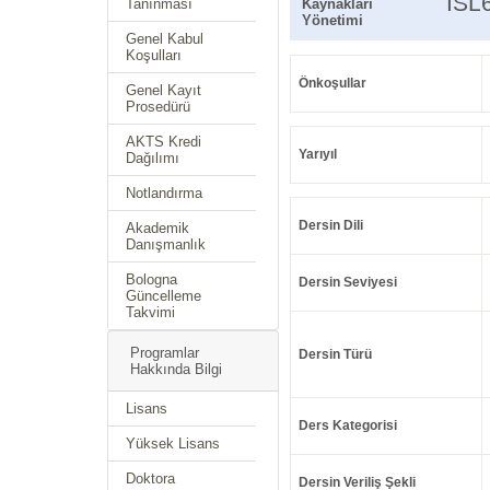
ISL
Tanınması
Kaynakları
Yönetimi
Genel Kabul
Koşulları
Önkoşullar
Genel Kayıt
Prosedürü
AKTS Kredi
Yarıyıl
Dağılımı
Notlandırma
Dersin Dili
Akademik
Danışmanlık
Bologna
Dersin Seviyesi
Güncelleme
Takvimi
Programlar
Dersin Türü
Hakkında Bilgi
Lisans
Ders Kategorisi
Yüksek Lisans
Doktora
Dersin Veriliş Şekli