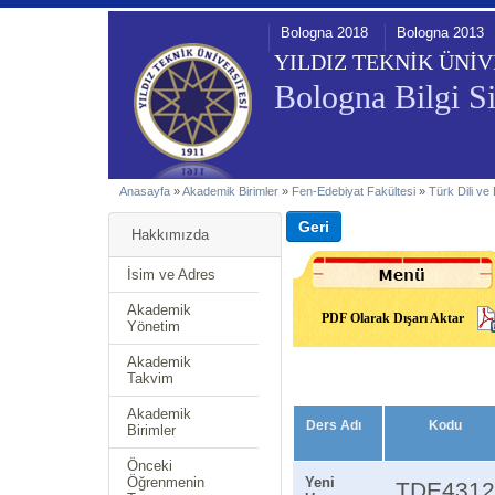
Bologna 2018
Bologna 2013
YILDIZ TEKNİK ÜNİV
Bologna Bilgi Si
Anasayfa
»
Akademik Birimler
»
Fen-Edebiyat Fakültesi
»
Türk Dili ve
Hakkımızda
İsim ve Adres
Akademik
PDF Olarak Dışarı Aktar
Yönetim
Akademik
Takvim
Akademik
Ders Adı
Kodu
Birimler
Önceki
Öğrenmenin
Yeni
TDE431