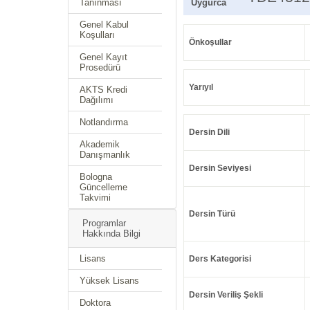
Tanınması
Uygurca
Genel Kabul
Koşulları
Önkoşullar
Genel Kayıt
Prosedürü
Yarıyıl
AKTS Kredi
Dağılımı
Notlandırma
Dersin Dili
Akademik
Danışmanlık
Dersin Seviyesi
Bologna
Güncelleme
Takvimi
Dersin Türü
Programlar
Hakkında Bilgi
Lisans
Ders Kategorisi
Yüksek Lisans
Dersin Veriliş Şekli
Doktora