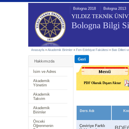
Bologna 2018
Bologna 2013
YILDIZ TEKNİK ÜNİV
Bologna Bilgi Si
Anasayfa
»
Akademik Birimler
»
Fen-Edebiyat Fakültesi
»
Batı Dilleri
Hakkımızda
İsim ve Adres
Akademik
PDF Olarak Dışarı Aktar
Yönetim
Akademik
Takvim
Akademik
Ders Adı
Ko
Birimler
Önceki
Öğrenmenin
Çeviriye Farklı
BDE