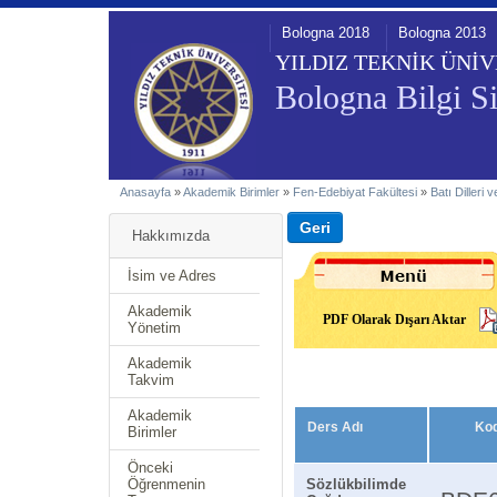
Bologna 2018
Bologna 2013
YILDIZ TEKNİK ÜNİV
Bologna Bilgi Si
Anasayfa
»
Akademik Birimler
»
Fen-Edebiyat Fakültesi
»
Batı Dilleri
Hakkımızda
İsim ve Adres
Akademik
PDF Olarak Dışarı Aktar
Yönetim
Akademik
Takvim
Akademik
Ders Adı
Ko
Birimler
Önceki
Öğrenmenin
Sözlükbilimde