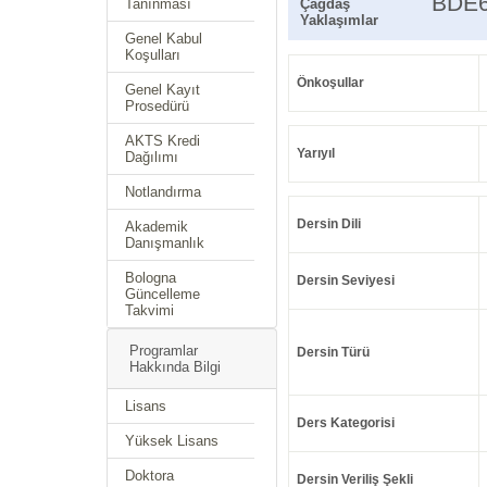
BDE
Tanınması
Çağdaş
Yaklaşımlar
Genel Kabul
Koşulları
Önkoşullar
Genel Kayıt
Prosedürü
AKTS Kredi
Yarıyıl
Dağılımı
Notlandırma
Dersin Dili
Akademik
Danışmanlık
Bologna
Dersin Seviyesi
Güncelleme
Takvimi
Programlar
Dersin Türü
Hakkında Bilgi
Lisans
Ders Kategorisi
Yüksek Lisans
Doktora
Dersin Veriliş Şekli