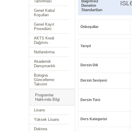
Tanınması
Bağımsız
ISL
Denetim
Standartları
Genel Kabul
Koşulları
Genel Kayıt
Önkoşullar
Prosedürü
AKTS Kredi
Dağılımı
Yarıyıl
Notlandırma
Akademik
Dersin Dili
Danışmanlık
Bologna
Güncelleme
Dersin Seviyesi
Takvimi
Programlar
Hakkında Bilgi
Dersin Türü
Lisans
Ders Kategorisi
Yüksek Lisans
Doktora