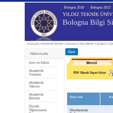
Bologna 2018
Bologna 2013
YILDIZ TEKNİK ÜNİV
Bologna Bilgi Si
Anasayfa
»
Akademik Birimler
»
İktisadi ve İdari Bilimler Fakültesi
»
İş
Hakkımızda
İsim ve Adres
Akademik
PDF Olarak Dışarı Aktar
Yönetim
Akademik
Takvim
Akademik
Ders Adı
K
Birimler
Önceki
Öğrenmenin
Uluslararası